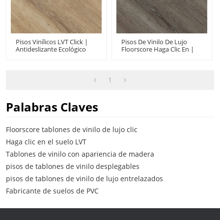
Pisos Vinílicos LVT Click |
Pisos De Vinilo De Lujo
Antideslizante Ecológico
Floorscore Haga Clic En |
Resistente A Los Arañazos
Resistente A Los Arañazos,
Resistente A Las Manchas |
Fácil De Instalar, Sin
Pisos Impermeables De
Ftalatos Ortogénicos |
Primera Calidad
Pisos De PVC Al Por Mayor
1
UCL 8072
Palabras Claves
Floorscore tablones de vinilo de lujo clic
Haga clic en el suelo LVT
Tablones de vinilo con apariencia de madera
pisos de tablones de vinilo desplegables
pisos de tablones de vinilo de lujo entrelazados
Fabricante de suelos de PVC