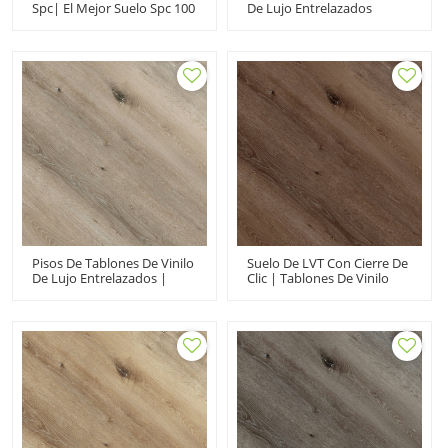
Spc| El Mejor Suelo Spc 100
De Lujo Entrelazados
A Prueba De Agua |
Comerciales Al Por Mayor |
Proveedor De Suelos De
Floorscore Fabricante De
Tablones De Vinilo De 20
PVC | Bajo Mantenimiento
Mil
Reciclable Resistente A
Rayones LVT HIF 1739
Pisos De Tablones De Vinilo
Suelo De LVT Con Cierre De
De Lujo Entrelazados |
Clic | Tablones De Vinilo
Mantenimiento Sin
Con Apariencia De Madera
Esfuerzo A Prueba De
Instalación Fácil |
Fuego Duradero A Prueba
Apartamento Villa Casa
De Agua | Venta Al Por
Cocina UCL 8074
Mayor Durabilidad De
Grado Comercial UCL 8073