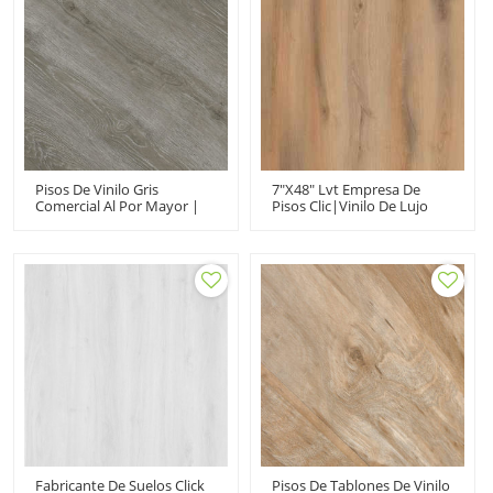
Pisos De Vinilo Gris
7"x48" Lvt Empresa De
Comercial Al Por Mayor |
Pisos Clic|vinilo De Lujo
Pisos De Clic De Tablones
Clic Impermeable
De PVC De Madera De
Spc|comercial Para Uso De
Vinilo | Diseños De Pisos
Oficina
De Vinilo Con Apariencia De
Madera Resistente A Las
Manchas HIF 11517
Fabricante De Suelos Click
Pisos De Tablones De Vinilo