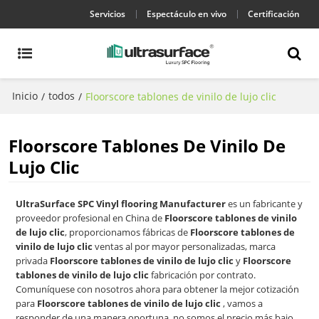
Servicios
Espectáculo en vivo
Certificación
Inicio
todos
/
/
Floorscore tablones de vinilo de lujo clic
Floorscore Tablones De Vinilo De
Lujo Clic
UltraSurface SPC Vinyl flooring Manufacturer
es un fabricante y
proveedor profesional en China de
Floorscore tablones de vinilo
de lujo clic
, proporcionamos fábricas de
Floorscore tablones de
vinilo de lujo clic
ventas al por mayor personalizadas, marca
privada
Floorscore tablones de vinilo de lujo clic
y
Floorscore
tablones de vinilo de lujo clic
fabricación por contrato.
Comuníquese con nosotros ahora para obtener la mejor cotización
para
Floorscore tablones de vinilo de lujo clic
, vamos a
responder de una manera oportuna, no somos el precio más bajo