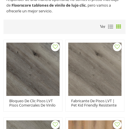
de
Floorscore tablones de vinilo de lujo clic
, pero vamos a
ofrecerle un mejor servicio.
Ver
Bloqueo De Clic Pisos LVT
Fabricante De Pisos LVT |
Pisos Comerciales De Vinilo
Pet Kid Friendly Resistente
| Rendimiento Extremo
A Las Manchas Instalación
Flexible Fácil Clic No Heavy
Rápida | Pisos De Vinilo
Metal UCL 8070
Impermeables De Primera
Calidad UCL 8071