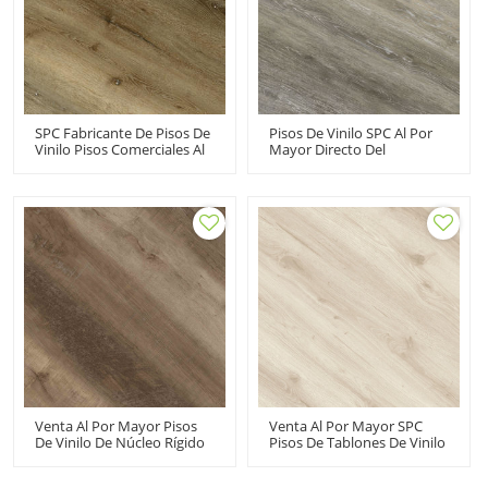
SPC Fabricante De Pisos De
Pisos De Vinilo SPC Al Por
Vinilo Pisos Comerciales Al
Mayor Directo Del
Por Mayor | Aspecto De
Fabricante Tablones De
Madera De Roble | Pisos
Vinilo De Lujo De Núcleo
Para Sótanos Residencial
Rígido | Diseño Innovador
Comercial | IXPE Absorción
| Sótano De Baño
De Sonido RTS 20806
Comercial | IXPE De 1,5
Mm Minimiza El Sonido RTS
20805
Venta Al Por Mayor Pisos
Venta Al Por Mayor SPC
De Vinilo De Núcleo Rígido
Pisos De Tablones De Vinilo
SPC Pisos De Tablones De
Pisos De Núcleo Rígido 100
Vinilo | Tamaño
A Prueba De Agua | Pet