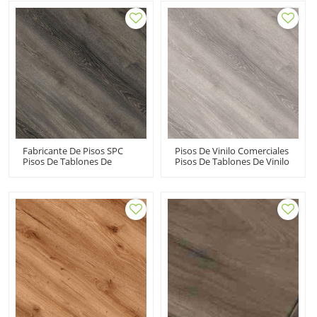
Personalizable |
Friendly Kid Friendly Ortho
Impermeable Ecológico
Ftalato Libre No Pesado
Duradero A Prueba De
UCL 8019
Fuego Antideslizante UCL
8002
Fabricante De Pisos SPC
Pisos De Vinilo Comerciales
Pisos De Tablones De
Pisos De Tablones De Vinilo
Núcleo Rígido Pisos
Desplegables SPC | Estilo
Compuestos De Plástico Y
Sensato Diseño Innovador
Piedra | Black Oak
Costo Asequible UCL 8022
Advanced Ultra Easy DIY
Install UCL 8028