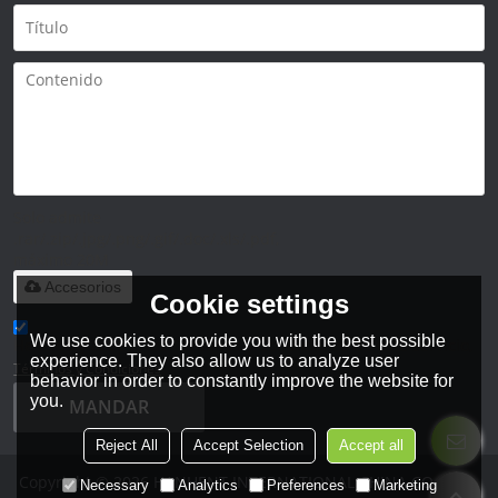
Solo admite
.rar/.zip/.jpg/.png/.gif/.doc/.xls/.pdf,
máximo 20M
Accesorios
Cookie settings
We use cookies to provide you with the best possible
He leido y acepto los Términos y Condiciones de este servicio,
experience. They also allow us to analyze user
Términos y Condiciones
behavior in order to constantly improve the website for
you.
MANDAR
Reject All
Accept Selection
Accept all
Copyright © 2026
HANHENT INTERNATIONAL CHINA CO., LTD.
Necessary
Analytics
Preferences
Marketing