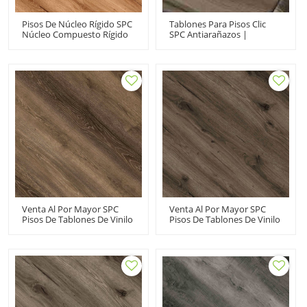
Pisos De Núcleo Rígido SPC
Tablones Para Pisos Clic
Núcleo Compuesto Rígido
SPC Antiarañazos |
Vinilo De Clic Floorscore
Impermeabilizante
Tablones De Vinilo De Lujo
Personalizado UCL6642 |
| Beige Pet Friendly Kid
Tablón Spc Con Apariencia
Friendly Apartment Hotel
De Madera
UCL 8020
Venta Al Por Mayor SPC
Venta Al Por Mayor SPC
Pisos De Tablones De Vinilo
Pisos De Tablones De Vinilo
Núcleo Rígido Haga Clic En
Proveedor De PVC De Pisos
Comercial | Libre De VOC
De Vinilo De Núcleo Rígido
Reciclable Bajo
| Fácil Instalación De
Mantenimiento Avanzado
Bricolaje Mantenimiento
Ultra Fashion UCL 8021
Sin Esfuerzo Impermeable
Ecológico UCL 8017