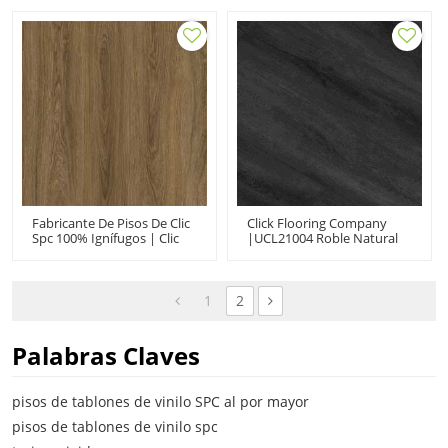
Lujo Para Uso Doméstico
Durabilidad Rendimiento
Extremo UCL 8031
Fabricante De Pisos De Clic
Click Flooring Company
Spc 100% Ignífugos | Clic
|UCL21004 Roble Natural
De Vinilo Spc De Roble
Impermeable | Pisos De
Marrón De 5 Mm | Rígido
Vinilo De Lujo Para Hotel
Spc De Lujo Para Uso
Doméstico
1
2
Palabras Claves
pisos de tablones de vinilo SPC al por mayor
pisos de tablones de vinilo spc