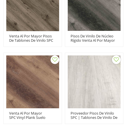
Venta Al Por Mayor Pisos
Pisos De Vinilo De Núcleo
De Tablones De Vinilo SPC
Rígido Venta Al Por Mayor
Fabricante De Pisos De PVC
Pisos SPC Floorscore
De Clic Núcleo Compuesto
Tablones De Vinilo De Lujo
Rígido Vinilo De Clic |
| Avanzado Ultra Moda
Avanzado Ultra Moda UCL
Durabilidad De Grado
8014
Comercial UCL 8008
Venta Al Por Mayor
Proveedor Pisos De Vinilo
SPC Vinyl Plank Suelo
SPC | Tablones De Vinilo De
Comercial De Núcleo Rígido
Lujo Antideslizantes Clic |
| 100 Piso Flotante
Pisos De Vinilo Comerciales