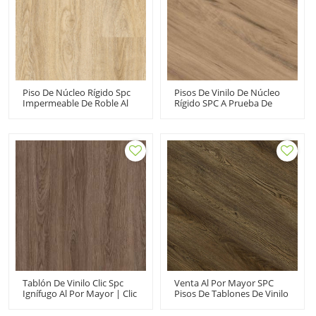
Piso De Núcleo Rígido Spc
Pisos De Vinilo De Núcleo
Impermeable De Roble Al
Rígido SPC A Prueba De
Por Mayor | Piso De Clic
Agua | Importar 5 Mm
Spc Con Aspecto De
UCL6537 | Click Lock
Madera De 6,5 Mm | Piso
Tablón De Pvc
De Vinilo De Diseño
Popular
Tablón De Vinilo Clic Spc
Venta Al Por Mayor SPC
Ignífugo Al Por Mayor | Clic
Pisos De Tablones De Vinilo
De Vinilo Spc Roble Marrón
Núcleo Rígido Haga Clic En
Oscuro | Rígido Spc De
| Moda Grado Comercial