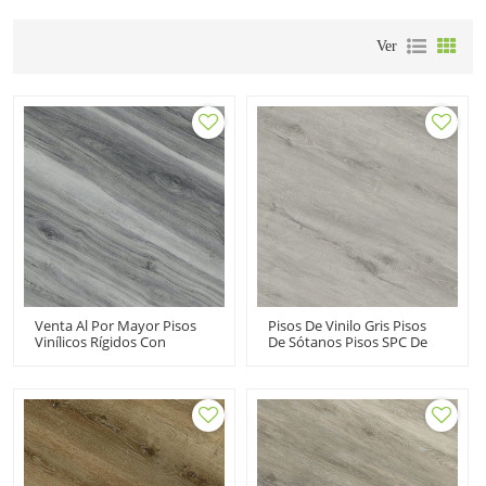
Ver
Venta Al Por Mayor Pisos
Pisos De Vinilo Gris Pisos
Vinílicos Rígidos Con
De Sótanos Pisos SPC De
Apariencia De Madera Gris|
PVC Vintage | Uso
Suelo De Tablones De PVC
Comercial De Núcleo Rígido
Resistente A Los Arañazos
| Durable Instalación
A Prueba De Fuego
Rápida Los Más Vendidos
Absorción De Sonido |
RTS 20803
7.2''x48'' 4.0/0.3 IXPE
Underpad Los Más
Vendidos RTS 20801