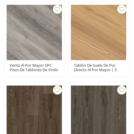
Impermeable Estilo
UCL601
Sensible Diseño Innovador
UCL 8005
Venta Al Por Mayor SPC
Tablón De Suelo De Pvc
Pisos De Tablones De Vinilo
Directo Al Por Mayor | 5
Vinilo De Clic De Núcleo
Mm 6,5 Mm Antiarañazos
Compuesto Rígido |
UCL6698 | SPC A Prueba De
Antideslizante Resistente A
Agua Para Uso Doméstico
Rayones Libre De VOC
Reciclable Easy Click UCL
8023