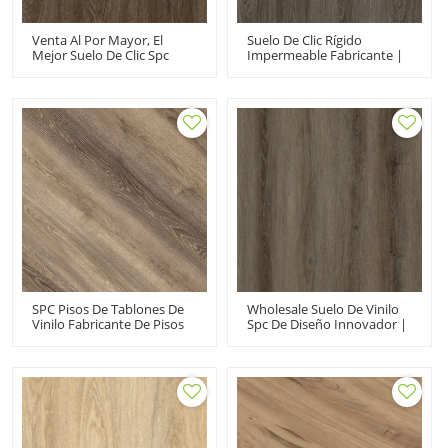
Venta Al Por Mayor, El
Suelo De Clic Rígido
Mejor Suelo De Clic Spc
Impermeable Fabricante |
Impermeable | El Suelo De
Clic De Vinilo Spc Con
Tablones De Roble Spc Más
Aspecto De Madera De 5
Popular De 5 Mm | Vinilo
Mm | Spc Vinil Rigido Uso
Rígido Spc Para Uso
Comercial
Doméstico
SPC Pisos De Tablones De
Wholesale Suelo De Vinilo
Vinilo Fabricante De Pisos
Spc De Diseño Innovador |
De Vinilo Resistente |
Núcleo Rígido Spc De Roble
Avanzado Ultra Moda
De 5 Mm | Tablón De Vinilo
Grado Comercial
De 7 "x48" Para Oficina
Durabilidad Rendimiento
Extremo UCL 8025