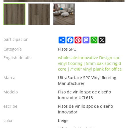
Share
Facebook
Pinterest
Mastodon
WhatsApp
X
participación
Categoría
Pisos SPC
English details
wholesale Innovative Design spc
vinyl flooring |5mm oak spc rigid
core |7"x48" vinyl plank for office
Marca
UltraSurface SPC Vinyl flooring
Manufacturer
Modelo
Piso de vinilo spc de diseño
innovador UCL613
escribe
Pisos de vinilo spc de diseño
innovador
color
beige