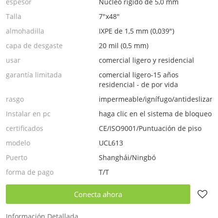
espesor
Núcleo rígido de 5,0 mm
Talla
7"x48"
almohadilla
IXPE de 1,5 mm (0,039")
capa de desgaste
20 mil (0,5 mm)
usar
comercial ligero y residencial
garantía limitada
comercial ligero-15 años
residencial - de por vida
rasgo
impermeable/ignífugo/antideslizant
Instalar en pc
haga clic en el sistema de bloqueo
certificados
CE/ISO9001/Puntuación de piso
modelo
UCL613
Puerto
Shanghái/Ningbó
forma de pago
T/T
Conecta ahora
Información Detallada