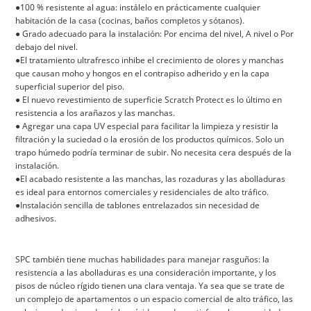
●100 % resistente al agua: instálelo en prácticamente cualquier
habitación de la casa (cocinas, baños completos y sótanos).
● Grado adecuado para la instalación: Por encima del nivel, A nivel o Por
debajo del nivel.
●El tratamiento ultrafresco inhibe el crecimiento de olores y manchas
que causan moho y hongos en el contrapiso adherido y en la capa
superficial superior del piso.
● El nuevo revestimiento de superficie Scratch Protect es lo último en
resistencia a los arañazos y las manchas.
● Agregar una capa UV especial para facilitar la limpieza y resistir la
filtración y la suciedad o la erosión de los productos químicos. Solo un
trapo húmedo podría terminar de subir. No necesita cera después de la
instalación.
●El acabado resistente a las manchas, las rozaduras y las abolladuras
es ideal para entornos comerciales y residenciales de alto tráfico.
●Instalación sencilla de tablones entrelazados sin necesidad de
adhesivos.
SPC también tiene muchas habilidades para manejar rasguños: la
resistencia a las abolladuras es una consideración importante, y los
pisos de núcleo rígido tienen una clara ventaja. Ya sea que se trate de
un complejo de apartamentos o un espacio comercial de alto tráfico, las