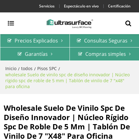
Servicios
Espectáculo en vivo
Certificación
Precios Explicados
Consultas Seguras
Garantías
Compras simples
Inicio
todos
Pisos SPC
/
/
/
wholesale Suelo de vinilo spc de diseño innovador | Núcleo
rígido spc de roble de 5 mm | Tablón de vinilo de 7 "x48"
para oficina
Wholesale Suelo De Vinilo Spc De
Diseño Innovador | Núcleo Rígido
Spc De Roble De 5 Mm | Tablón De
Vinilo De 7 "x48" Para Oficina