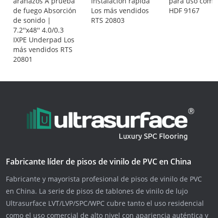
arañazos A prueba
Instalación rápida
para uso comer
de fuego Absorción
Los más vendidos
HDF 9167
de sonido |
RTS 20803
7.2''x48'' 4.0/0.3
IXPE Underpad Los
más vendidos RTS
20801
Fabricante líder de pisos de vinilo de PVC en China
Fabricante y mayorista profesional de pisos de vinilo de PVC
en China. La serie de pisos de tablones de vinilo de lujo
Ultrasurface LVT/LVP/SPC/WPC cubre tanto el uso residencial
como el uso comercial de alto nivel con apariencia auténtica y