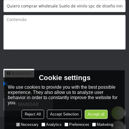
Solo admite
.rar/.zip/.jpg/.png/.gif/.doc/.xls/.pdf,
máximo 20M
Accesorios
Cookie settings
We use cookies to provide you with the best possible
He leido y acepto los Términos y Condiciones de este servicio,
experience. They also allow us to analyze user
Términos y Condiciones
behavior in order to constantly improve the website for
you.
MANDAR
Reject All
Accept Selection
Accept all
Copyright © 2026
HANHENT INTERNATIONAL CHINA CO., LTD.
Necessary
Analytics
Preferences
Marketing