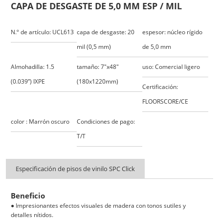
CAPA DE DESGASTE DE 5,0 MM ESP / MIL
N.º de artículo: UCL613
capa de desgaste: 20
espesor: núcleo rígido
mil (0,5 mm)
de 5,0 mm
Almohadilla: 1.5
tamaño: 7"x48"
uso: Comercial ligero
(0.039”) IXPE
(180x1220mm)
Certificación:
FLOORSCORE/CE
color : Marrón oscuro
Condiciones de pago:
T/T
Especificación de pisos de vinilo SPC Click
Beneficio
● Impresionantes efectos visuales de madera con tonos sutiles y
detalles nítidos.