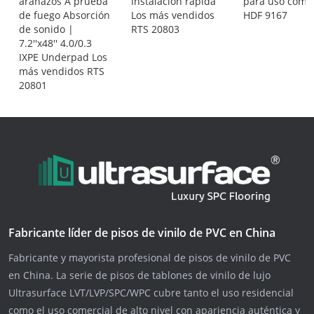
arañazos A prueba
Instalación rápida
para uso comer
de fuego Absorción
Los más vendidos
HDF 9167
de sonido |
RTS 20803
7.2''x48'' 4.0/0.3
IXPE Underpad Los
más vendidos RTS
20801
Fabricante líder de pisos de vinilo de PVC en China
Fabricante y mayorista profesional de pisos de vinilo de PVC
en China. La serie de pisos de tablones de vinilo de lujo
Ultrasurface LVT/LVP/SPC/WPC cubre tanto el uso residencial
como el uso comercial de alto nivel con apariencia auténtica y