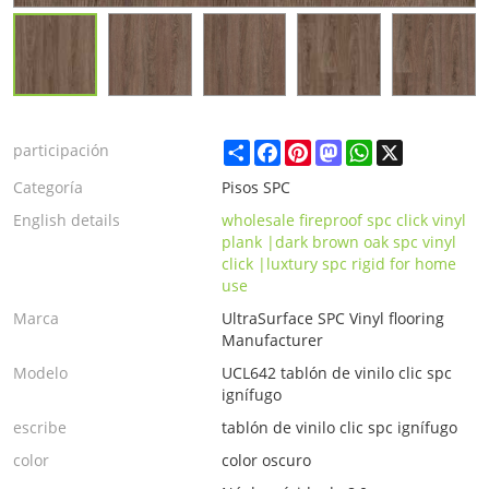
Share
Facebook
Pinterest
Mastodon
WhatsApp
X
participación
Categoría
Pisos SPC
English details
wholesale fireproof spc click vinyl
plank |dark brown oak spc vinyl
click |luxtury spc rigid for home
use
Marca
UltraSurface SPC Vinyl flooring
Manufacturer
Modelo
UCL642 tablón de vinilo clic spc
ignífugo
escribe
tablón de vinilo clic spc ignífugo
color
color oscuro