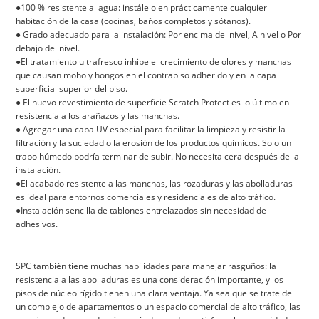
●100 % resistente al agua: instálelo en prácticamente cualquier
habitación de la casa (cocinas, baños completos y sótanos).
● Grado adecuado para la instalación: Por encima del nivel, A nivel o Por
debajo del nivel.
●El tratamiento ultrafresco inhibe el crecimiento de olores y manchas
que causan moho y hongos en el contrapiso adherido y en la capa
superficial superior del piso.
● El nuevo revestimiento de superficie Scratch Protect es lo último en
resistencia a los arañazos y las manchas.
● Agregar una capa UV especial para facilitar la limpieza y resistir la
filtración y la suciedad o la erosión de los productos químicos. Solo un
trapo húmedo podría terminar de subir. No necesita cera después de la
instalación.
●El acabado resistente a las manchas, las rozaduras y las abolladuras
es ideal para entornos comerciales y residenciales de alto tráfico.
●Instalación sencilla de tablones entrelazados sin necesidad de
adhesivos.
SPC también tiene muchas habilidades para manejar rasguños: la
resistencia a las abolladuras es una consideración importante, y los
pisos de núcleo rígido tienen una clara ventaja. Ya sea que se trate de
un complejo de apartamentos o un espacio comercial de alto tráfico, las