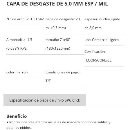
CAPA DE DESGASTE DE 5,0 MM ESP / MIL
N.º de artículo: UCL642
capa de desgaste: 20
espesor: núcleo rígido
mil (0,5 mm)
de 8,0 mm
Almohadilla: 1.5
tamaño: 7"x48"
uso: Comercial ligero
(0.039”) IXPE
(180x1220mm)
Certificación:
FLOORSCORE/CE
color marrón
Condiciones de pago:
T/T
Especificación de pisos de vinilo SPC Click
Beneficio
● Impresionantes efectos visuales de madera con tonos sutiles y
detalles nítidos.