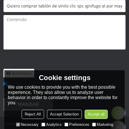
Solo admite
.rar/.zip/.jpg/.png/.gif/.doc/.xls/.pdf,
máximo 20M
Accesorios
Cookie settings
We use cookies to provide you with the best possible
He leido y acepto los Términos y Condiciones de este servicio,
experience. They also allow us to analyze user
Términos y Condiciones
behavior in order to constantly improve the website for
you.
MANDAR
Reject All
Accept Selection
Accept all
Copyright © 2026
HANHENT INTERNATIONAL CHINA CO., LTD.
Necessary
Analytics
Preferences
Marketing