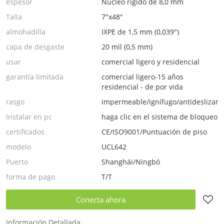
espesor
Núcleo rígido de 8,0 mm
Talla
7"x48"
almohadilla
IXPE de 1,5 mm (0,039")
capa de desgaste
20 mil (0,5 mm)
usar
comercial ligero y residencial
garantía limitada
comercial ligero-15 años
residencial - de por vida
rasgo
impermeable/ignífugo/antideslizant
Instalar en pc
haga clic en el sistema de bloqueo
certificados
CE/ISO9001/Puntuación de piso
modelo
UCL642
Puerto
Shanghái/Ningbó
forma de pago
T/T
Conecta ahora
Información Detallada