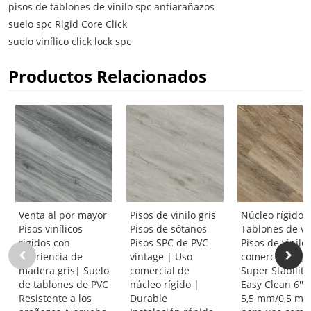
pisos de tablones de vinilo spc antiarañazos
suelo spc Rigid Core Click
suelo vinílico click lock spc
Productos Relacionados
Venta al por mayor
Pisos de vinilo gris
Núcleo rígido 
Pisos vinílicos
Pisos de sótanos
Tablones de vi
rígidos con
Pisos SPC de PVC
Pisos de vinilo
apariencia de
vintage | Uso
comerciales |
madera gris| Suelo
comercial de
Super Stability
de tablones de PVC
núcleo rígido |
Easy Clean 6''x4
Resistente a los
Durable
5,5 mm/0,5 m