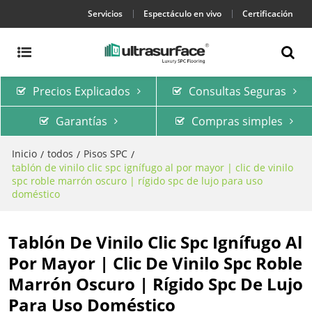
Servicios
Espectáculo en vivo
Certificación
Precios Explicados
Consultas Seguras
Garantías
Compras simples
Inicio
todos
Pisos SPC
/
/
/
tablón de vinilo clic spc ignífugo al por mayor | clic de vinilo
spc roble marrón oscuro | rígido spc de lujo para uso
doméstico
Tablón De Vinilo Clic Spc Ignífugo Al
Por Mayor | Clic De Vinilo Spc Roble
Marrón Oscuro | Rígido Spc De Lujo
Para Uso Doméstico