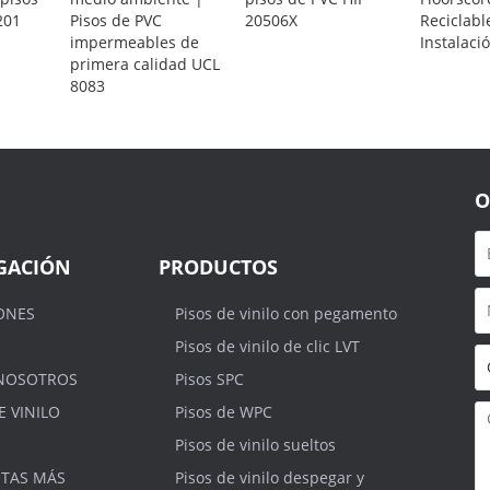
201
Pisos de PVC
20506X
Reciclable
impermeables de
Instalaci
primera calidad UCL
8083
O
GACIÓN
PRODUCTOS
ONES
Pisos de vinilo con pegamento
Pisos de vinilo de clic LVT
NOSOTROS
Pisos SPC
E VINILO
Pisos de WPC
Pisos de vinilo sueltos
TAS MÁS
Pisos de vinilo despegar y