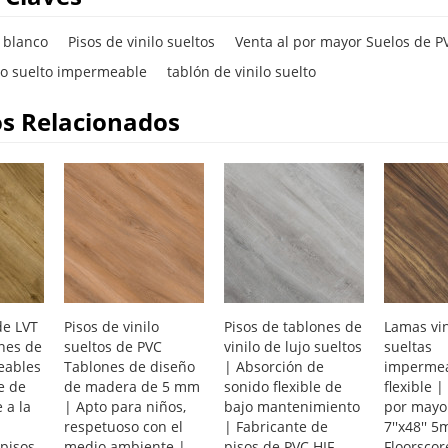
o blanco
Pisos de vinilo sueltos
Venta al por mayor Suelos de P
ilo suelto impermeable
tablón de vinilo suelto
s Relacionados
de LVT
Pisos de vinilo
Pisos de tablones de
Lamas vin
ones de
sueltos de PVC
vinilo de lujo sueltos
sueltas
eables
Tablones de diseño
| Absorción de
impermea
e de
de madera de 5 mm
sonido flexible de
flexible |
 a la
| Apto para niños,
bajo mantenimiento
por mayo
|
respetuoso con el
| Fabricante de
7''x48'' 
 pisos
medio ambiente |
pisos de PVC HIF
Floorscor