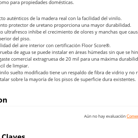
como para propiedades domésticas.
to auténticos de la madera real con la facilidad del vinilo.
ento protector de uretano proporciona una mayor durabilidad.
to ultrafresco inhibe el crecimiento de olores y manchas que cau
perior del piso.
idad del aire interior con certificación Floor Score®.
prueba de agua se puede instalar en áreas húmedas sin que se hi
aste comercial extragruesa de 20 mil para una máxima durabilid
cil de limpiar.
nilo suelto modificado tiene un respaldo de fibra de vidrio y no 
alar sobre la mayoría de los pisos de superficie dura existentes.
on
Aún no hay evaluación
Comen
 Claves