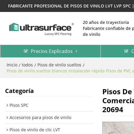
FABRICANTE PROFESIONAL DE PISOS DE VINILO LVT LVP SPC
20 años de trayectoria
Fabricante confiable de 
de vinilo
Precios Explicados
C
Inicio
todos
Pisos de vinilo sueltos
/
/
/
Pisos de vinilo sueltos blancos Instalación rápida Pisos de PVC 
Pisos De
Categoría
Comercia
Pisos SPC
20694
Accesorios para pisos de vinilo
Pisos de vinilo de clic LVT