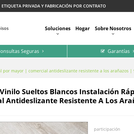
 | ETIQUETA PRIVADA Y FABRICACIÓN POR CONTRATO
Soluciones
Hogar
Sobre Nosotros
pisos
onsultas Seguras
Garantías
Preguntas Más Frecuentes
al por mayor | comercial antideslizante resistente a los arañazos |
 Vinilo Sueltos Blancos Instalación Rá
l Antideslizante Resistente A Los Ara
participación