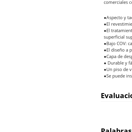
comerciales 
●Aspecto y tac
●El revestimi
●El tratamien
superficial su
●Bajo COV: cal
●El diseño a 
●Capa de desg
● Durable y fá
●Un piso de vi
●Se puede inst
Evaluaci
Palabras