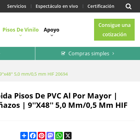
Servicios
Espectáculo en vivo
Certificación
Consigue una
Pisos De Vinilo
Apoyo
cotización
Compras simples
Blog
Contacto
 9''x48'' 5,0 mm/0,5 mm HIF 20694
pida Pisos De PVC Al Por Mayor |
ñazos | 9''x48'' 5,0 Mm/0,5 Mm HIF
Share
Facebook
Pinterest
Mastodon
WhatsApp
X