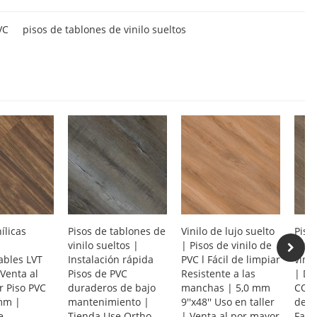
VC
pisos de tablones de vinilo sueltos
ílicas
Pisos de tablones de
Vinilo de lujo suelto
Piso
vinilo sueltos |
| Pisos de vinilo de
Piso
bles LVT
Instalación rápida
PVC l Fácil de limpiar
vini
 Venta al
Pisos de PVC
Resistente a las
| Du
r Piso PVC
duraderos de bajo
manchas | 5,0 mm
COV 
5mm |
mantenimiento |
9''x48'' Uso en taller
deco
e
Tienda Use Ortho
| Venta al por mayor
Fabr