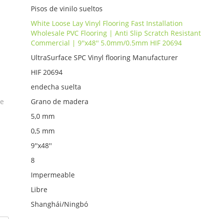
Pisos de vinilo sueltos
White Loose Lay Vinyl Flooring Fast Installation
Wholesale PVC Flooring | Anti Slip Scratch Resistant
Commercial | 9''x48'' 5.0mm/0.5mm HIF 20694
UltraSurface SPC Vinyl flooring Manufacturer
HIF 20694
endecha suelta
ie
Grano de madera
5,0 mm
0,5 mm
9''x48''
8
Impermeable
Libre
Shanghái/Ningbó