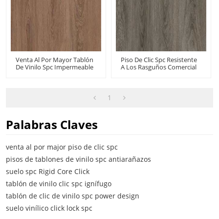
Venta Al Por Mayor Tablón
Piso De Clic Spc Resistente
De Vinilo Spc Impermeable
A Los Rasguños Comercial
De 8 Mm | Clic De Vinilo
| Clic De Vinilo Spc De
Spc Más Popular | Spc
Roble Gris De 20 Mil | Vinilo
Comercial Rígido Para Uso
Rígido Spc 7"x48"
Doméstico
1
Palabras Claves
venta al por major piso de clic spc
pisos de tablones de vinilo spc antiarañazos
suelo spc Rigid Core Click
tablón de vinilo clic spc ignífugo
tablón de clic de vinilo spc power design
suelo vinílico click lock spc