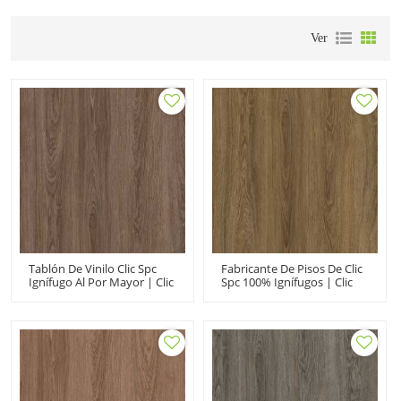
Ver
Tablón De Vinilo Clic Spc
Fabricante De Pisos De Clic
Ignífugo Al Por Mayor | Clic
Spc 100% Ignífugos | Clic
De Vinilo Spc Roble Marrón
De Vinilo Spc De Roble
Oscuro | Rígido Spc De
Marrón De 5 Mm | Rígido
Lujo Para Uso Doméstico
Spc De Lujo Para Uso
Doméstico