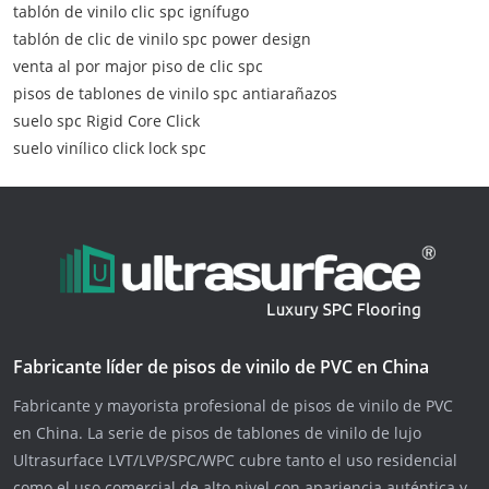
tablón de vinilo clic spc ignífugo
tablón de clic de vinilo spc power design
venta al por major piso de clic spc
pisos de tablones de vinilo spc antiarañazos
suelo spc Rigid Core Click
suelo vinílico click lock spc
Fabricante líder de pisos de vinilo de PVC en China
Fabricante y mayorista profesional de pisos de vinilo de PVC
en China. La serie de pisos de tablones de vinilo de lujo
Ultrasurface LVT/LVP/SPC/WPC cubre tanto el uso residencial
como el uso comercial de alto nivel con apariencia auténtica y