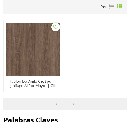
Ver
Tablón De Vinilo Clic Spc
Ignífugo Al Por Mayor | Clic
De Vinilo Spc Roble Marrón
Oscuro | Rígido Spc De
Lujo Para Uso Doméstico
1
Palabras Claves