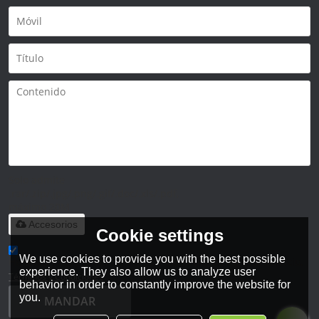
Solo admite
.rar/.zip/.jpg/.png/.gif/.doc/.xls/.pdf,
máximo 20M
Accesorios
Cookie settings
We use cookies to provide you with the best possible
He leido y acepto los Términos y Condiciones de este servicio,
experience. They also allow us to analyze user
Términos y Condiciones
behavior in order to constantly improve the website for
you.
MANDAR