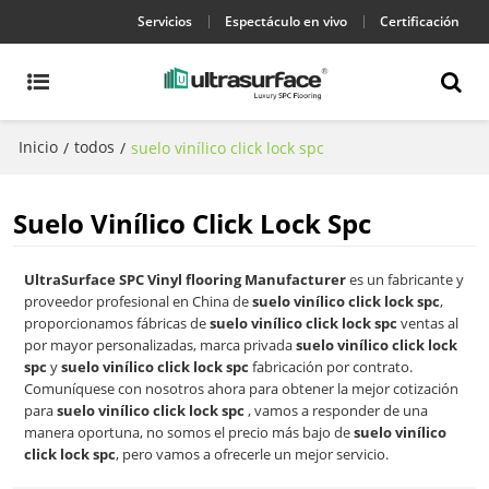
Servicios
Espectáculo en vivo
Certificación
Inicio
todos
/
/
suelo vinílico click lock spc
Suelo Vinílico Click Lock Spc
UltraSurface SPC Vinyl flooring Manufacturer
es un fabricante y
proveedor profesional en China de
suelo vinílico click lock spc
,
proporcionamos fábricas de
suelo vinílico click lock spc
ventas al
por mayor personalizadas, marca privada
suelo vinílico click lock
spc
y
suelo vinílico click lock spc
fabricación por contrato.
Comuníquese con nosotros ahora para obtener la mejor cotización
para
suelo vinílico click lock spc
, vamos a responder de una
manera oportuna, no somos el precio más bajo de
suelo vinílico
click lock spc
, pero vamos a ofrecerle un mejor servicio.