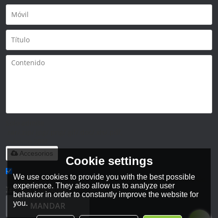
Solo admite
.rar/.zip/.jpg/.png/.gif/.doc/.xls/.pdf,
máximo 20M
Accesorios
Cookie settings
We use cookies to provide you with the best possible
He leido y acepto los Términos y Condiciones de este servicio,
experience. They also allow us to analyze user
Términos y Condiciones
behavior in order to constantly improve the website for
you.
MANDAR