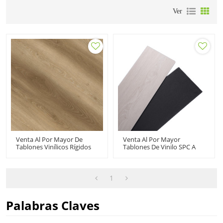
Ver
Venta Al Por Mayor De
Venta Al Por Mayor
Tablones Vinílicos Rígidos
Tablones De Vinilo SPC A
SPC Pisos Vinílicos
Prueba De Agua Pisos De
Comerciales | 9''x48''
Vinilo Blanco Núcleo Rígido
3.5mm/0.3mm 1.5 IXPE
| 9''x48'' 5.0/0.5 Grado
Underpad Dormitorio Sala
Comercial Durabilidad
1
HVP 1952
Rendimiento Extremo
Diseño Innovador HIF
20496
Palabras Claves