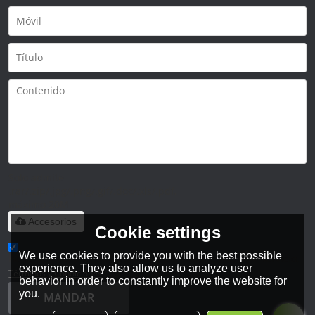
Solo admite
.rar/.zip/.jpg/.png/.gif/.doc/.xls/.pdf,
máximo 20M
Accesorios
Cookie settings
We use cookies to provide you with the best possible
He leido y acepto los Términos y Condiciones de este servicio,
experience. They also allow us to analyze user
Términos y Condiciones
behavior in order to constantly improve the website for
you.
MANDAR