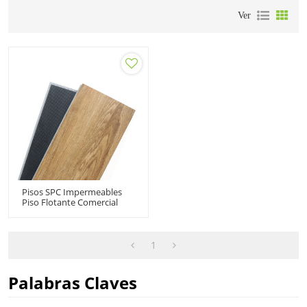
Ver
Pisos SPC Impermeables
Piso Flotante Comercial
Núcleo Compuesto Rígido
Vinilo Clic | Pisos De
Madera PVC 9''x48'' 4.0/0.3
HIF 21601
1
Palabras Claves