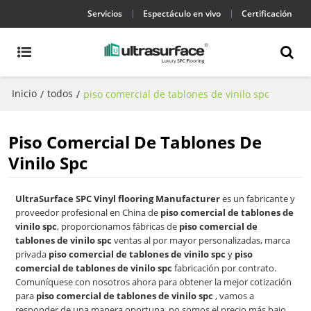
Servicios
Espectáculo en vivo
Certificación
Inicio
todos
/
/
piso comercial de tablones de vinilo spc
Piso Comercial De Tablones De
Vinilo Spc
UltraSurface SPC Vinyl flooring Manufacturer
es un fabricante y
proveedor profesional en China de
piso comercial de tablones de
vinilo spc
, proporcionamos fábricas de
piso comercial de
tablones de vinilo spc
ventas al por mayor personalizadas, marca
privada
piso comercial de tablones de vinilo spc
y
piso
comercial de tablones de vinilo spc
fabricación por contrato.
Comuníquese con nosotros ahora para obtener la mejor cotización
para
piso comercial de tablones de vinilo spc
, vamos a
responder de una manera oportuna, no somos el precio más bajo