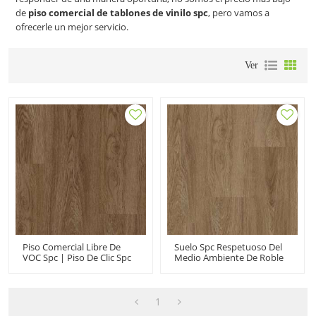
de
piso comercial de tablones de vinilo spc
, pero vamos a
ofrecerle un mejor servicio.
Ver
Piso Comercial Libre De
Suelo Spc Respetuoso Del
VOC Spc | Piso De Clic Spc
Medio Ambiente De Roble
De Roble De Nuevo Diseño
Vendedor Caliente | Mejor
| Vinilo Rígido Spc De 7
Diseño Spc Clic Suelo
"x48" Para Uso Doméstico
|vinilo Rígido Spc Para Uso
Doméstico
1