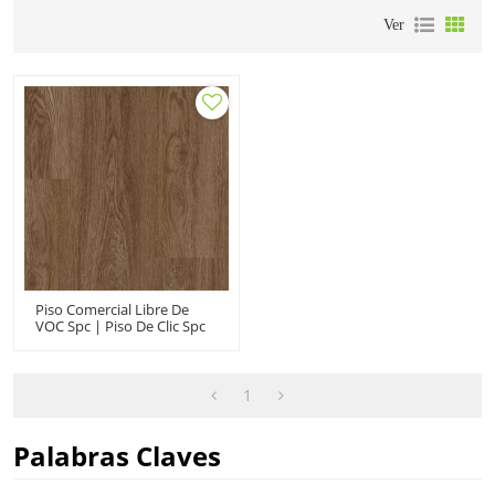
Ver
Piso Comercial Libre De
VOC Spc | Piso De Clic Spc
De Roble De Nuevo Diseño
| Vinilo Rígido Spc De 7
"x48" Para Uso Doméstico
1
Palabras Claves