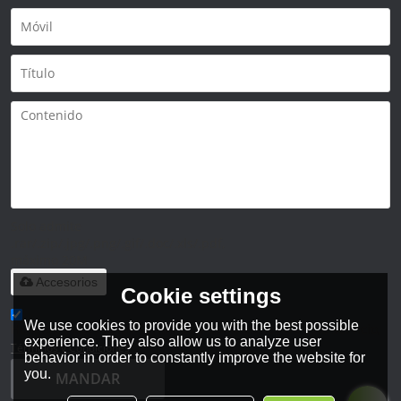
Solo admite
.rar/.zip/.jpg/.png/.gif/.doc/.xls/.pdf,
máximo 20M
Accesorios
Cookie settings
We use cookies to provide you with the best possible
He leido y acepto los Términos y Condiciones de este servicio,
experience. They also allow us to analyze user
Términos y Condiciones
behavior in order to constantly improve the website for
you.
MANDAR