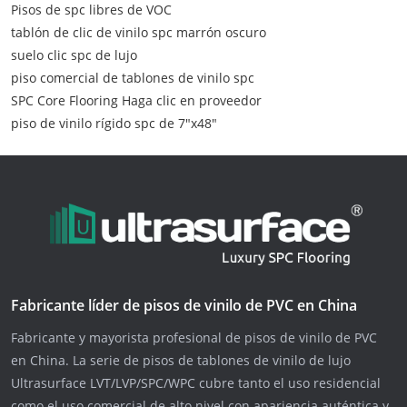
Pisos de spc libres de VOC
tablón de clic de vinilo spc marrón oscuro
suelo clic spc de lujo
piso comercial de tablones de vinilo spc
SPC Core Flooring Haga clic en proveedor
piso de vinilo rígido spc de 7"x48"
Fabricante líder de pisos de vinilo de PVC en China
Fabricante y mayorista profesional de pisos de vinilo de PVC
en China. La serie de pisos de tablones de vinilo de lujo
Ultrasurface LVT/LVP/SPC/WPC cubre tanto el uso residencial
como el uso comercial de alto nivel con apariencia auténtica y