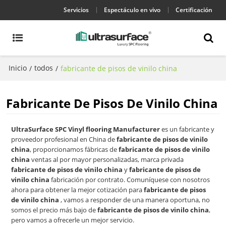
Servicios
Espectáculo en vivo
Certificación
Inicio
todos
/
/
fabricante de pisos de vinilo china
Fabricante De Pisos De Vinilo China
UltraSurface SPC Vinyl flooring Manufacturer
es un fabricante y
proveedor profesional en China de
fabricante de pisos de vinilo
china
, proporcionamos fábricas de
fabricante de pisos de vinilo
china
ventas al por mayor personalizadas, marca privada
fabricante de pisos de vinilo china
y
fabricante de pisos de
vinilo china
fabricación por contrato. Comuníquese con nosotros
ahora para obtener la mejor cotización para
fabricante de pisos
de vinilo china
, vamos a responder de una manera oportuna, no
somos el precio más bajo de
fabricante de pisos de vinilo china
,
pero vamos a ofrecerle un mejor servicio.