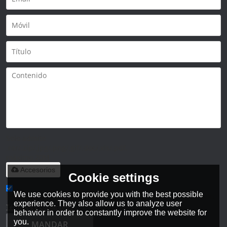
Solo admite
.rar/.zip/.jpg/.png/.gif/.doc/.xls/.pdf,
máximo 20M
Accesorios
Cookie settings
We use cookies to provide you with the best possible
He leido y acepto los Términos y Condiciones de este servicio,
experience. They also allow us to analyze user
Términos y Condiciones
behavior in order to constantly improve the website for
you.
MANDAR