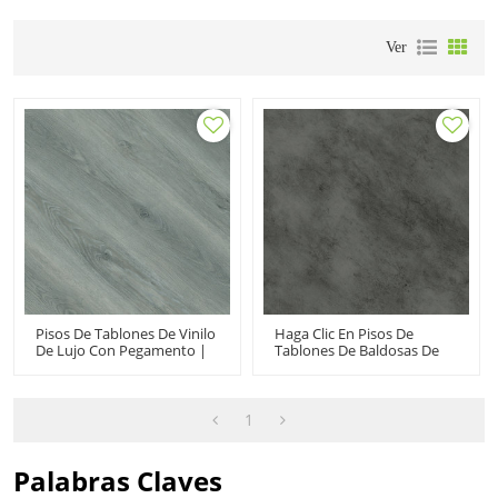
Ver
Pisos De Tablones De Vinilo
Haga Clic En Pisos De
De Lujo Con Pegamento |
Tablones De Baldosas De
Antideslizante PVC Dryback
Vinilo Fabricante De Pisos
LVT Ecológico Resistente Al
De Vinilo China |
Desgaste Varios Espesores
Antideslizante Stone
Tamaños UCL 8064
Design Concrete Look UCT
1
6007
Palabras Claves