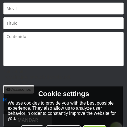
Solo admite
.rar/.zip/.jpg/.png/.gif/.doc/.xls/.pdf,
máximo 20M
Accesorios
Cookie settings
We use cookies to provide you with the best possible
He leido y acepto los Términos y Condiciones de este servicio,
experience. They also allow us to analyze user
Términos y Condiciones
behavior in order to constantly improve the website for
you.
MANDAR