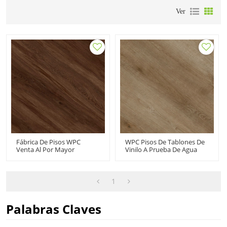
Ver
Fábrica De Pisos WPC
WPC Pisos De Tablones De
Venta Al Por Mayor
Vinilo A Prueba De Agua
Tablones De Vinilo Venta Al
Fabricante De Pisos De PVC
Por Mayor Pisos De
Compuesto De Plástico Y
Madera Con Núcleo De
Madera | Confort
Plástico | Antideslizante A
Duradero Antideslizante
1
Prueba De Fuego Bajo
UCL 8042
Mantenimiento UCL 8051
Palabras Claves