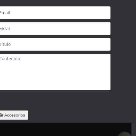
olo admite
ar/.zip/.jpg/.png/.gif/.doc/.xls/.pdf,
áximo 20M
Accesorios
 leido y acepto los Términos y Condiciones de este servicio,