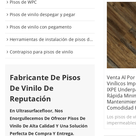
Pisos de WPC
Pisos de vinilo despegar y pegar
Pisos de vinilo con pegamento
Herramientas de instalación de pisos de vinilo
Contrapiso para pisos de vinilo
Fabricante De Pisos
Venta Al Por
Vinílicos I
De Vinilo De
IXPE Underpa
Rápida Minim
Reputación
Mantenimien
Comodidad H
En Ultrasurfacefloor, Nos
Los pisos de vi
Enorgullecemos De Ofrecer Pisos De
impermeables
Vinilo De Alta Calidad Y Una Solución
han sido el es
Perfecta De Compra Y Entrega.
para los pisos 