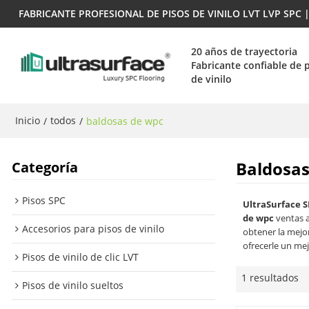
FABRICANTE PROFESIONAL DE PISOS DE VINILO LVT LVP SPC
20 años de trayectoria
Fabricante confiable de 
de vinilo
Inicio
todos
/
/
baldosas de wpc
Baldosa
Categoría
Pisos SPC
UltraSurface S
de wpc
ventas a
Accesorios para pisos de vinilo
obtener la mejo
ofrecerle un mej
Pisos de vinilo de clic LVT
1 resultados
Pisos de vinilo sueltos