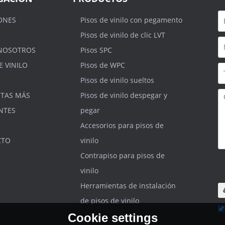
ONES
Pisos de vinilo con pegamento
Pisos de vinilo de clic LVT
NOSOTROS
Pisos SPC
E VINILO
Pisos de WPC
Pisos de vinilo sueltos
TAS MÁS
Pisos de vinilo despegar y
NTES
pegar
Accesorios para pisos de
CTO
vinilo
Contrapiso para pisos de
S
.r
vinilo
m
Herramientas de instalación
de pisos de vinilo
Cookie settings
He