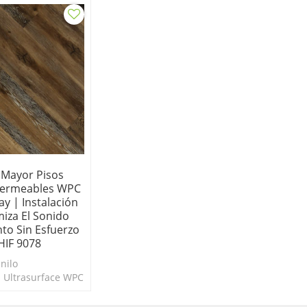
 Mayor Pisos
mpermeables WPC
y | Instalación
iza El Sonido
to Sin Esfuerzo
IF 9078
nilo
 Ultrasurface WPC
tándar de oro
de vinilo y