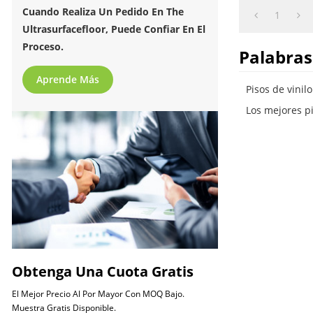
cuentan con u
Cuando Realiza Un Pedido En The
1
impermeable.
Ultrasurfacefloor, Puede Confiar En El
Proceso.
Palabras
Aprende Más
Pisos de vini
Los mejores pi
Obtenga Una Cuota Gratis
El Mejor Precio Al Por Mayor Con MOQ Bajo.
Muestra Gratis Disponible.