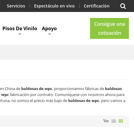
Servicios
Espectáculo en vivo
Certificación
Consigue una
Pisos De Vinilo
Apoyo
cotización
Blog
Contacto
 en China de
baldosas de wpc
, proporcionamos fábricas de
baldosas
e wpc
fabricación por contrato. Comuníquese con nosotros ahora para
tuna, no somos el precio más bajo de
baldosas de wpc
, pero vamos a
Ver