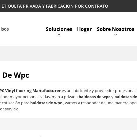
 | ETIQUETA PRIVADA Y FABRICACIÓN POR CONTRATO
Soluciones
Hogar
Sobre Nosotros
pisos
Preguntas Más Frecuentes
s De Wpc
PC Vinyl flooring Manufacturer
es un fabricante y proveedor profesional
l por mayor personalizadas, marca privada
baldosas de wpc
y
baldosas d
r cotización para
baldosas de wpc
, vamos a responder de una manera opor
or servicio.