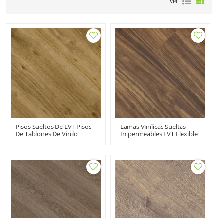
Ver
Pisos Sueltos De LVT Pisos
Lamas Vinílicas Sueltas
De Tablones De Vinilo
Impermeables LVT Flexible
Impermeables | Durable
| Venta Al Por Mayor Piso
Libre De COV Resistente A
PVC 7''x48'' 5mm |
La Decoloración |
Floorscore Reciclable Fácil
Fabricante De Pisos De PVC
Instalación HIF 1742
HIF 21201