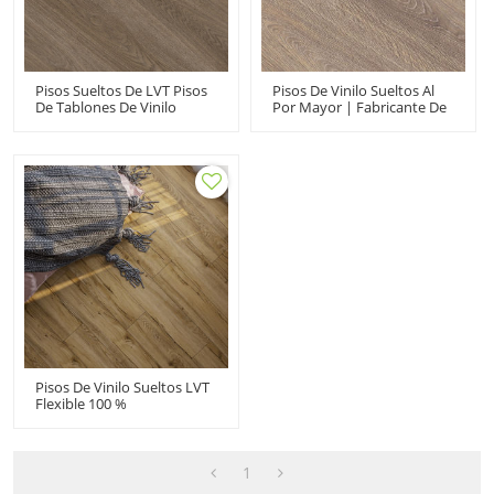
Pisos Sueltos De LVT Pisos
Pisos De Vinilo Sueltos Al
De Tablones De Vinilo
Por Mayor | Fabricante De
Impermeables | Durable
Pisos De PVC | Showroom
Libre De COV Resistente A
De Tienda Comercial |
La Decoloración |
Durable Antideslizante
Fabricante De Pisos De PVC
Flexible HDF 9122
UCL 8080
Pisos De Vinilo Sueltos LVT
Flexible 100 %
Impermeable | Venta Al
Por Mayor Piso PVC 7''x48''
5mm | Floorscore
Reciclable Fácil Instalación
1
HIF 20461