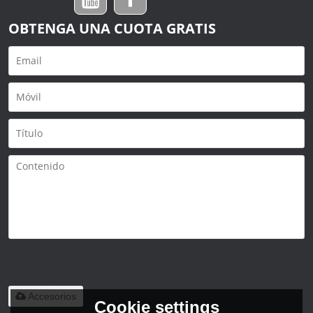
OBTENGA UNA CUOTA GRATIS
Solo admite
.rar/.zip/.jpg/.png/.gif/.doc/.xls/.pdf,
máximo 20M
Accesorios
Cookie settings