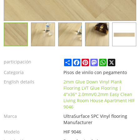
Share
Facebook
Pinterest
Mastodon
WhatsApp
X
participación
Categoría
Pisos de vinilo con pegamento
English details
2mm Glue Down Vinyl Plank
Flooring LVT Glue Flooring |
4''x36'' 2.0mm/0.2mm Easy Clean
Living Room House Apartment HIF
9046
Marca
UltraSurface SPC Vinyl flooring
Manufacturer
Modelo
HIF 9046