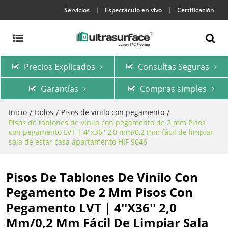
Servicios
Espectáculo en vivo
Certificación
Precios Explicados
Consultas Seguras
Garantías
Compras simples
Inicio
todos
Pisos de vinilo con pegamento
/
/
/
Pisos de tablones de vinilo con pegamento de 2 mm Pisos
con pegamento LVT | 4''x36'' 2,0 mm/0,2 mm fácil de limpiar
sala de estar casa apartamento HIF 9046
Pisos De Tablones De Vinilo Con
Pegamento De 2 Mm Pisos Con
Pegamento LVT | 4''x36'' 2,0
Mm/0,2 Mm Fácil De Limpiar Sala