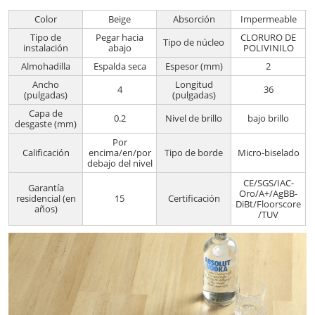
Color
Beige
Absorción
Impermeable
Tipo de
Pegar hacia
CLORURO DE
Tipo de núcleo
instalación
abajo
POLIVINILO
Almohadilla
Espalda seca
Espesor (mm)
2
Ancho
Longitud
4
36
(pulgadas)
(pulgadas)
Capa de
0.2
Nivel de brillo
bajo brillo
desgaste (mm)
Por
Calificación
encima/en/por
Tipo de borde
Micro-biselado
debajo del nivel
CE/SGS/IAC-
Garantía
Oro/A+/AgBB-
residencial (en
15
Certificación
DiBt/Floorscore
años)
/TUV