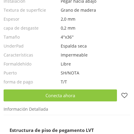
Instalación
Pegar hacia abajo
Textura de superficie
Grano de madera
Espesor
2,0 mm
capa de desgaste
0,2 mm
Tamaño
4''x36''
UnderPad
Espalda seca
Características
Impermeable
Formaldehído
Libre
Puerto
SH/NOTA
forma de pago
T/T
Conecta ahora
Información Detallada
Estructura de piso de pegamento LVT