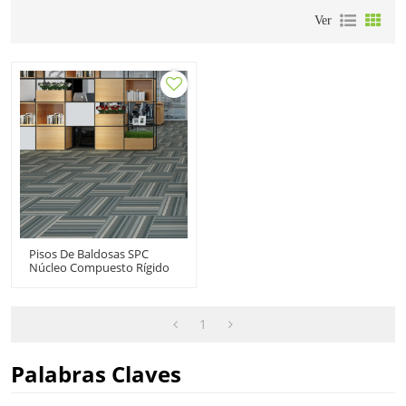
Ver
Pisos De Baldosas SPC
Núcleo Compuesto Rígido
Vinilo Clic | Oficina
Residencial Comercial
18''x24'' 4.0mm/0.3mm
Easy Clean Anti Slip HTS
1
8035
Palabras Claves