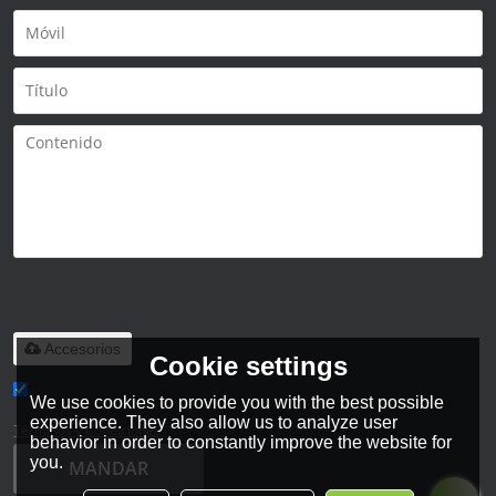
Solo admite
.rar/.zip/.jpg/.png/.gif/.doc/.xls/.pdf,
máximo 20M
Accesorios
Cookie settings
We use cookies to provide you with the best possible
He leido y acepto los Términos y Condiciones de este servicio,
experience. They also allow us to analyze user
Términos y Condiciones
behavior in order to constantly improve the website for
you.
MANDAR