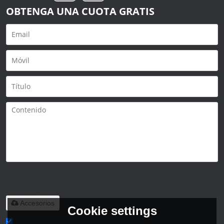
OBTENGA UNA CUOTA GRATIS
Solo admite
.rar/.zip/.jpg/.png/.gif/.doc/.xls/.pdf,
máximo 20M
Accesorios
Cookie settings