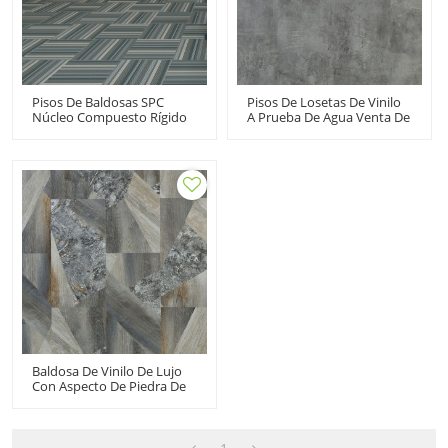
Pisos De Baldosas SPC
Pisos De Losetas De Vinilo
Núcleo Compuesto Rígido
A Prueba De Agua Venta De
Vinilo Clic | Oficina
Pisos De LVT Pisos De Vinilo
Residencial Comercial
Resistentes | 12''x24''
18''x24'' 4.0mm/0.3mm
4.0mm/0.3mm Bajo
Easy Clean Anti Slip HTS
Mantenimiento Cocina
8035
Baño HTS 8006
Baldosa De Vinilo De Lujo
Con Aspecto De Piedra De
Tablones De Vinilo De
12x24 Pisos De Vinilo LVT
Click | 12''x36'' 5,0 Mm/0,3
Mm Fácil Instalación HTS