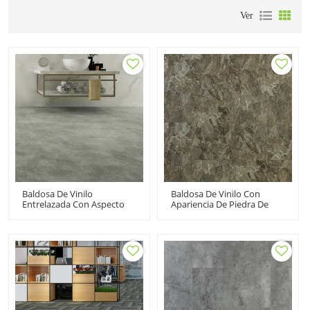
Ver
Baldosa De Vinilo
Baldosa De Vinilo Con
Entrelazada Con Aspecto
Apariencia De Piedra De
De Piedra De Tablones De
Tablones De Vinilo De Lujo
Vinilo De Lujo LVT Haga Clic
LVT Haga Clic En Pisos De
En Pisos De Vinilo Gris |
Vinilo | 18''x18'' 4,0 Mm/0,3
12''x24'' 5,0 Mm/0,3 Mm
Mm Fácil De Limpiar
Fácil Instalación HTS 8017
Premium Económico
Resiliente HTS 8002