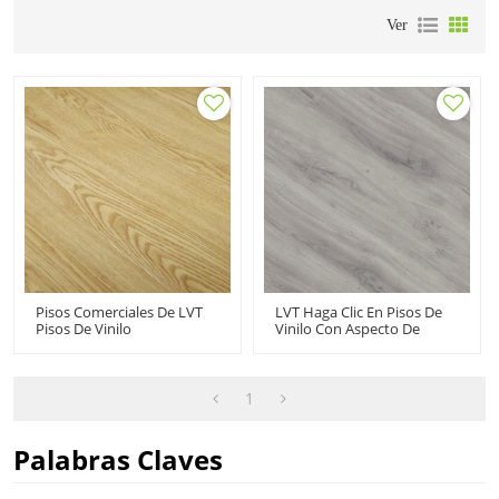
Ver
Pisos Comerciales De LVT
LVT Haga Clic En Pisos De
Pisos De Vinilo
Vinilo Con Aspecto De
Impermeables | Snap
Madera Directamente Del
Together 100 Proveedor De
Fabricante Pisos LVT
Pisos De Tablones De PVC
Comerciales | Oficina
Impermeables Al Por
Comercial Resistente A Las
1
Mayor HVP 111-22
Manchas Gris Clásico HIF
21200
Palabras Claves