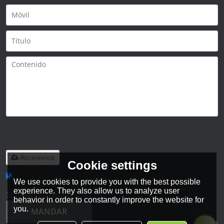
Solo admite
.rar/.zip/.jpg/.png/.gif/.doc/.xls/.pdf,
máximo 20M
Accesorios
Cookie settings
We use cookies to provide you with the best possible
He leido y acepto los Términos y Condiciones de este servicio,
experience. They also allow us to analyze user
Términos y Condiciones
behavior in order to constantly improve the website for
you.
MANDAR