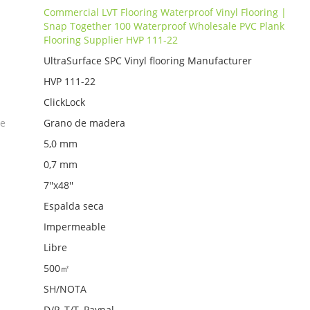
Commercial LVT Flooring Waterproof Vinyl Flooring |
Snap Together 100 Waterproof Wholesale PVC Plank
Flooring Supplier HVP 111-22
UltraSurface SPC Vinyl flooring Manufacturer
HVP 111-22
ClickLock
ie
Grano de madera
5,0 mm
0,7 mm
7''x48''
Espalda seca
Impermeable
Libre
500㎡
SH/NOTA
D/P, T/T, Paypal