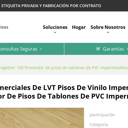
 | ETIQUETA PRIVADA Y FABRICACIÓN POR CONTRATO
Soluciones
Hogar
Sobre Nosotros
pisos
onsultas Seguras
Garantías
Preguntas Más Frecuentes
 Together 100 Proveedor de pisos de tablones de PVC impermeables
merciales De LVT Pisos De Vinilo Imp
r De Pisos De Tablones De PVC Imper
participación
Categoría