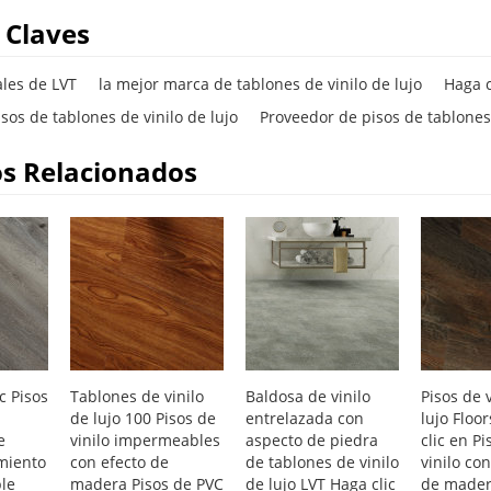
 Claves
ales de LVT
la mejor marca de tablones de vinilo de lujo
Haga c
sos de tablones de vinilo de lujo
Proveedor de pisos de tablone
s Relacionados
c Pisos
Tablones de vinilo
Baldosa de vinilo
Pisos de 
de lujo 100 Pisos de
entrelazada con
lujo Floo
e
vinilo impermeables
aspecto de piedra
clic en Pi
imiento
con efecto de
de tablones de vinilo
vinilo co
le
madera Pisos de PVC
de lujo LVT Haga clic
de mader