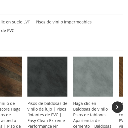
lic en suelo LVT
Pisos de vinilo impermeables
s de PVC
vinilo de
Pisos de baldosas de
Haga clic en
Vent
rscore Haga
vinilo de lujo | Pisos
Baldosas de vinilo
Pisos
sos de
flotantes de PVC |
Pisos de tablones
come
n aspecto
Easy Clean Extreme
Apariencia de
PVC 
a | Piso de
Performance Fir
cemento | Baldosas
vini