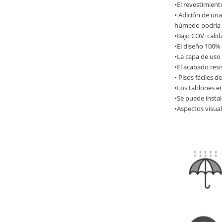
•El revestimient
• Adición de una 
húmedo podría t
•Bajo COV: calid
•El diseño 100%
•La capa de uso
•El acabado resi
• Pisos fáciles 
•Los tablones en
•Se puede instal
•Aspectos visua