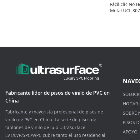
Fácil clic No 
Metal UCL 80
NAVE
Fabricante líder de pisos de vinilo de PVC en
SOLUCI
China
HOGAR
Fabricante y mayorista profesional de pisos de
SOBRE 
vinilo de PVC en China. La serie de pisos de
PISOS D
tablones de vinilo de lujo Ultrasurface
APOYO
LVT/LVP/SPC/WPC cubre tanto el uso residencial