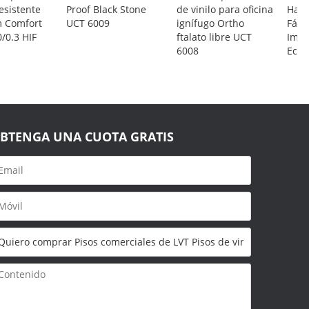
esistente
Proof Black Stone
de vinilo para oficina
Haga
 Comfort
UCT 6009
ignífugo Ortho
Fácil
0/0.3 HIF
ftalato libre UCT
Imp
6008
Ecol
BTENGA UNA CUOTA GRATIS