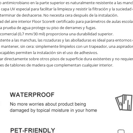
o antimicrobiano en la parte superior es naturalmente resistente a las man
capa UV especial para facilitar la limpieza y resistir la filtración y la sucie
erminar de deshacerse. No necesita cera después de la instalación.
ad del aire interior Floor Score® certificado para parámetros de aulas escola
 a prueba de agua protege su piso de derrames y fugas.
 comercial (0,7 mm/30 mil) proporciona una durabilidad superior.
stente a las manchas, las rozaduras y las abolladuras es ideal para entornos c
de mantener, sin cera: simplemente límpielos con un trapeador, una aspirad
cajables permiten la instalación sin el uso de adhesivos.
ar directamente sobre otros pisos de superficie dura existentes y no requier
les de tablones de madera que complementan cualquier interior.