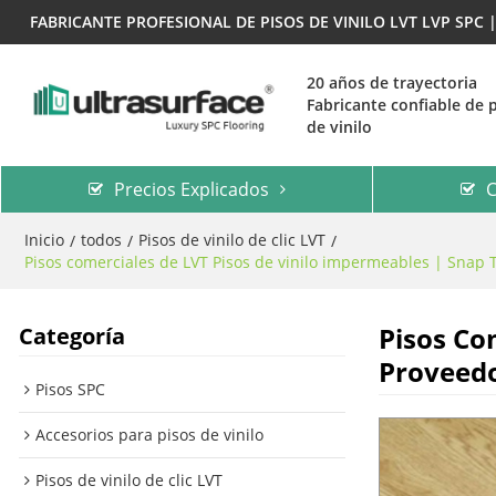
FABRICANTE PROFESIONAL DE PISOS DE VINILO LVT LVP SPC
20 años de trayectoria
Fabricante confiable de 
de vinilo
Precios Explicados
C
Inicio
todos
Pisos de vinilo de clic LVT
/
/
/
Pisos comerciales de LVT Pisos de vinilo impermeables | Snap
Pisos Co
Categoría
Proveedo
Pisos SPC
Accesorios para pisos de vinilo
Pisos de vinilo de clic LVT