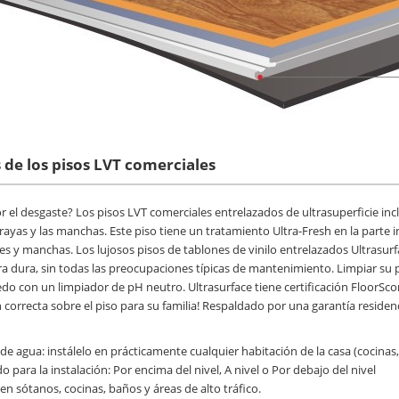
 de los pisos LVT comerciales
 el desgaste? Los pisos LVT comerciales entrelazados de ultrasuperficie in
s rayas y las manchas. Este piso tiene un tratamiento Ultra-Fresh en la parte 
s y manchas. Los lujosos pisos de tablones de vinilo entrelazados Ultrasur
 dura, sin todas las preocupaciones típicas de mantenimiento. Limpiar su pi
 con un limpiador de pH neutro. Ultrasurface tiene certificación FloorScor
 correcta sobre el piso para su familia! Respaldado por una garantía residen
e agua: instálelo en prácticamente cualquier habitación de la casa (cocina
 para la instalación: Por encima del nivel, A nivel o Por debajo del nivel
 en sótanos, cocinas, baños y áreas de alto tráfico.