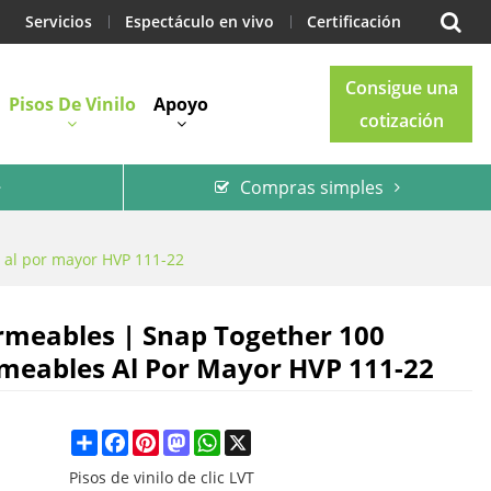
Servicios
Espectáculo en vivo
Certificación
Consigue una
Pisos De Vinilo
Apoyo
cotización
Compras simples
Blog
Contacto
 al por mayor HVP 111-22
ermeables | Snap Together 100
meables Al Por Mayor HVP 111-22
Share
Facebook
Pinterest
Mastodon
WhatsApp
X
Pisos de vinilo de clic LVT