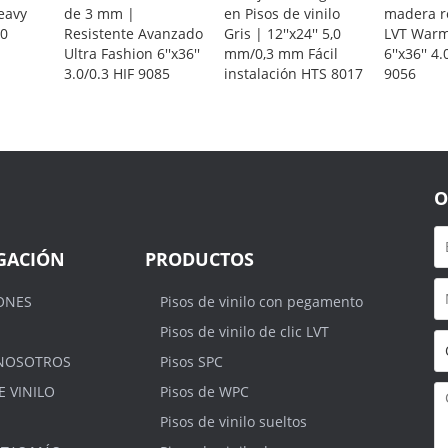
Heavy
de 3 mm |
en Pisos de vinilo
madera r
70
Resistente Avanzado
Gris | 12''x24'' 5,0
LVT Warm
Ultra Fashion 6''x36''
mm/0,3 mm Fácil
6''x36'' 4.
3.0/0.3 HIF 9085
instalación HTS 8017
9056
O
GACIÓN
PRODUCTOS
ONES
Pisos de vinilo con pegamento
Pisos de vinilo de clic LVT
NOSOTROS
Pisos SPC
E VINILO
Pisos de WPC
Pisos de vinilo sueltos