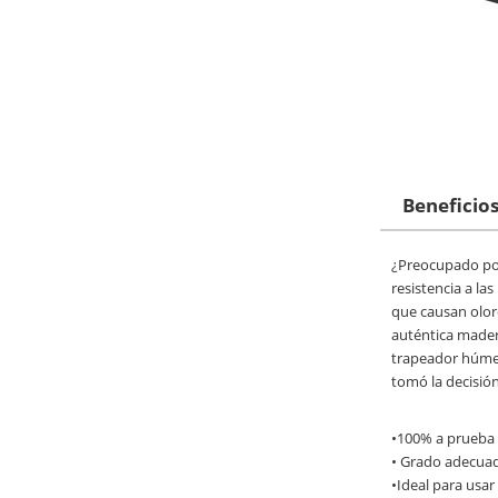
Beneficios
¿Preocupado por
resistencia a la
que causan olore
auténtica madera
trapeador húmedo
tomó la decisión
•100% a prueba d
• Grado adecuado
•Ideal para usar