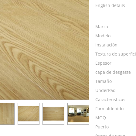
English details
Marca
Modelo
Instalación
Textura de superfic
Espesor
capa de desgaste
Tamaño
UnderPad
Características
Formaldehído
MOQ
Puerto
forma de pago