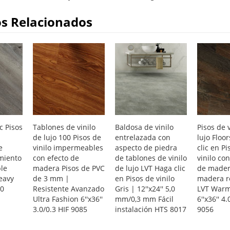
s Relacionados
c Pisos
Tablones de vinilo
Baldosa de vinilo
Pisos de 
de lujo 100 Pisos de
entrelazada con
lujo Floo
e
vinilo impermeables
aspecto de piedra
clic en Pi
imiento
con efecto de
de tablones de vinilo
vinilo co
le
madera Pisos de PVC
de lujo LVT Haga clic
de mader
Heavy
de 3 mm |
en Pisos de vinilo
madera r
70
Resistente Avanzado
Gris | 12''x24'' 5,0
LVT Warm
Ultra Fashion 6''x36''
mm/0,3 mm Fácil
6''x36'' 4.
3.0/0.3 HIF 9085
instalación HTS 8017
9056