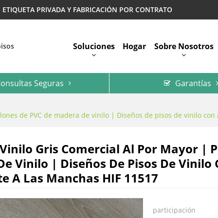
 | ETIQUETA PRIVADA Y FABRICACIÓN POR CONTRATO
Soluciones
Hogar
Sobre Nosotros
pisos
onsultas Seguras
Garantías
Preguntas Más Frecuentes
tablones de PVC de madera de vinilo | Diseños de pisos de vinilo c
 Vinilo Gris Comercial Al Por Mayor | 
e Vinilo | Diseños De Pisos De Vinil
te A Las Manchas HIF 11517
participación