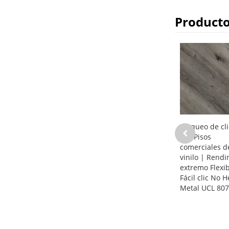
Producto
Bloqueo de cli
LVT Pisos
comerciales d
vinilo | Rend
extremo Flexib
Fácil clic No 
Metal UCL 80