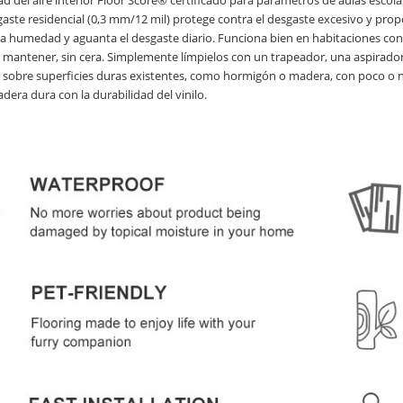
ad del aire interior Floor Score® certificado para parámetros de aulas escola
aste residencial (0,3 mm/12 mil) protege contra el desgaste excesivo y pro
 la humedad y aguanta el desgaste diario. Funciona bien en habitaciones co
de mantener, sin cera. Simplemente límpielos con un trapeador, una aspirad
lar sobre superficies duras existentes, como hormigón o madera, con poco o 
dera dura con la durabilidad del vinilo.