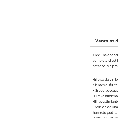
Ventajas d
Cree una aparien
completa el esti
sótanos, sin pr
•El piso de vini
clientes disfrut
• Grado adecuado
•El revestimien
•El revestimient
• Adición de una 
húmedo podría t