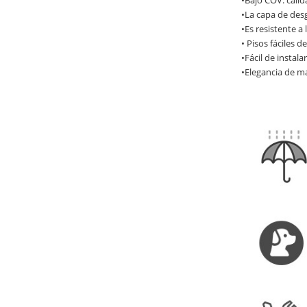
•Bajo COV: calid
•La capa de desg
•Es resistente a
• Pisos fáciles 
•Fácil de insta
•Elegancia de ma