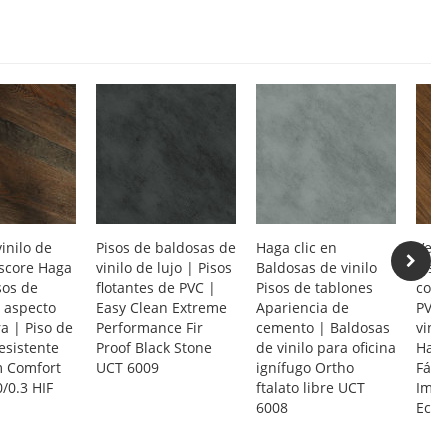
vinilo de
Pisos de baldosas de
Haga clic en
Vent
rscore Haga
vinilo de lujo | Pisos
Baldosas de vinilo
Pisos
sos de
flotantes de PVC |
Pisos de tablones
come
n aspecto
Easy Clean Extreme
Apariencia de
PVC 
a | Piso de
Performance Fir
cemento | Baldosas
vini
esistente
Proof Black Stone
de vinilo para oficina
Haga
 Comfort
UCT 6009
ignífugo Ortho
Fácil
0/0.3 HIF
ftalato libre UCT
Imp
6008
Ecol