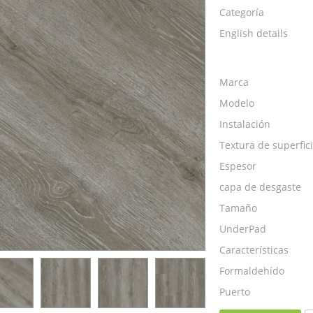
Categoría
English details
Marca
Modelo
Instalación
Textura de superfic
Espesor
capa de desgaste
Tamaño
UnderPad
Características
Formaldehído
Puerto