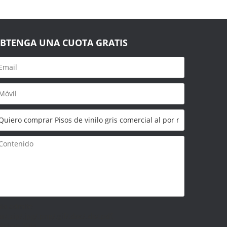
BTENGA UNA CUOTA GRATIS
olo admite
ar/.zip/.jpg/.png/.gif/.doc/.xls/.pdf,
áximo 20M