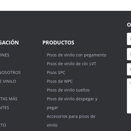
O
GACIÓN
PRODUCTOS
ONES
Pisos de vinilo con pegamento
Pisos de vinilo de clic LVT
NOSOTROS
Pisos SPC
E VINILO
Pisos de WPC
Pisos de vinilo sueltos
TAS MÁS
Pisos de vinilo despegar y
NTES
pegar
Accesorios para pisos de
S
.r
CTO
vinilo
m