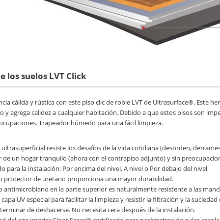
e los suelos LVT Click
cia cálida y rústica con este piso clic de roble LVT de Ultrasurface®. Este h
lo y agrega calidez a cualquier habitación. Debido a que estos pisos son impe
eocupaciones. Trapeador húmedo para una fácil limpieza.
lo ultrasuperficial resiste los desafíos de la vida cotidiana (desorden, derra
ar de un hogar tranquilo (ahora con el contrapiso adjunto) y sin preocupacio
 para la instalación: Por encima del nivel, A nivel o Por debajo del nivel
to protector de uretano proporciona una mayor durabilidad.
o antimicrobiano en la parte superior es naturalmente resistente a las man
capa UV especial para facilitar la limpieza y resistir la filtración y la sucie
erminar de deshacerse. No necesita cera después de la instalación.