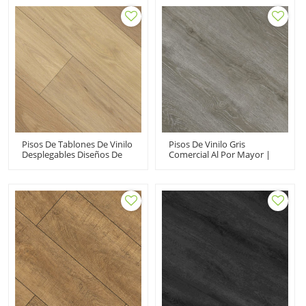
Costo Asequible Mascotas
Vinilo Lvt Para Uso
Apto Para Niños Amplio
Comercial
Uso Comercial Residencial
UCL 8065
Pisos De Tablones De Vinilo
Pisos De Vinilo Gris
Desplegables Diseños De
Comercial Al Por Mayor |
Pisos De Vinilo Con Aspecto
Pisos De Clic De Tablones
De Madera | Beige Moda
De PVC De Madera De
Flexible Orto Sin Ftalatos
Vinilo | Diseños De Pisos
6''x36'' 5.0/0.5 HDF 9111
De Vinilo Con Apariencia De
Madera Resistente A Las
Manchas HIF 11517