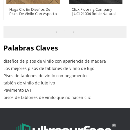
Haga Clic En Diseños De
Click Flooring Company
Pisos De Vinilo Con Aspecto
|UCL21004 Roble Natural
De Madera Y Tablones De
Impermeable | Pisos De
Vinilo De Lujo | 7''x48'' 3,0
Vinilo De Lujo Para Hotel
Mm/0,3 Mm 100 %
Resistente Al Agua
1
Duradero A Prueba De
Fuego Antideslizante
Resistente A Los Arañazos
Palabras Claves
HDF 9114
diseños de pisos de vinilo con apariencia de madera
Los mejores pisos de tablones de vinilo de lujo
Pisos de tablones de vinilo con pegamento
tablón de vinilo de lujo lvp
Pavimento LVT
pisos de tablones de vinilo que no hacen clic