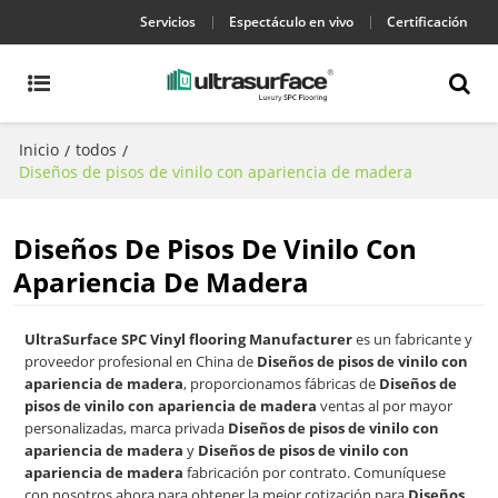
Servicios
Espectáculo en vivo
Certificación
Inicio
todos
/
/
Diseños de pisos de vinilo con apariencia de madera
Diseños De Pisos De Vinilo Con
Apariencia De Madera
UltraSurface SPC Vinyl flooring Manufacturer
es un fabricante y
proveedor profesional en China de
Diseños de pisos de vinilo con
apariencia de madera
, proporcionamos fábricas de
Diseños de
pisos de vinilo con apariencia de madera
ventas al por mayor
personalizadas, marca privada
Diseños de pisos de vinilo con
apariencia de madera
y
Diseños de pisos de vinilo con
apariencia de madera
fabricación por contrato. Comuníquese
con nosotros ahora para obtener la mejor cotización para
Diseños