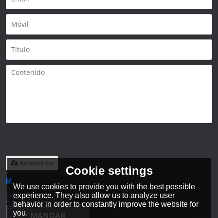
Solo admite
.rar/.zip/.jpg/.png/.gif/.doc/.xls/.pdf,
máximo 20M
Accesorios
Cookie settings
We use cookies to provide you with the best possible
He leido y acepto los Términos y Condiciones de este servicio,
experience. They also allow us to analyze user
Términos y Condiciones
behavior in order to constantly improve the website for
you.
MANDAR