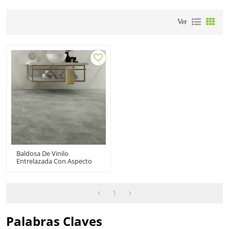
Ver
Baldosa De Vinilo
Entrelazada Con Aspecto
De Piedra De Tablones De
Vinilo De Lujo LVT Haga Clic
En Pisos De Vinilo Gris |
12''x24'' 5,0 Mm/0,3 Mm
1
Fácil Instalación HTS 8017
Palabras Claves