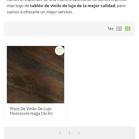
más bajo de
tablón de vinilo de lujo de la mejor calidad
, pero
vamos a ofrecerle un mejor servicio.
Ver
Pisos De Vinilo De Lujo
Floorscore Haga Clic En
Pisos De Vinilo Con Aspecto
De Madera | Piso De
Madera Resistente LVT
Warm Comfort 6''x36''
1
4.0/0.3 HIF 9056