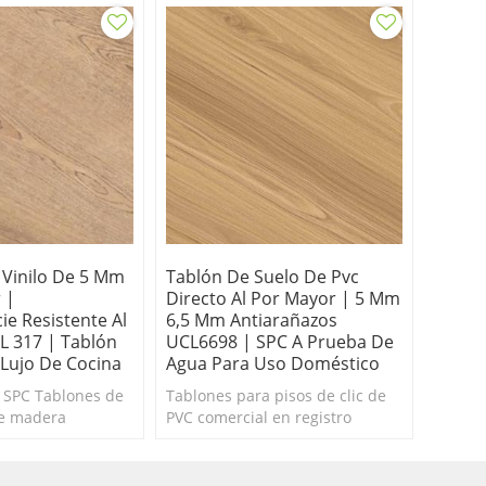
 Vinilo De 5 Mm
Tablón De Suelo De Pvc
 |
Directo Al Por Mayor | 5 Mm
ie Resistente Al
6,5 Mm Antiarañazos
L 317 | Tablón
UCL6698 | SPC A Prueba De
 Lujo De Cocina
Agua Para Uso Doméstico
o SPC Tablones de
Tablones para pisos de clic de
de madera
PVC comercial en registro
desgaste
Antiarañazos Impermeable SPC
para apartamento
Vinilo Madera ROBLE Textura