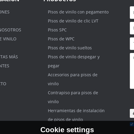
ONES
Pisos de vinilo con pegamento
Pisos de vinilo de clic LVT
NOSOTROS
Pisos SPC
E VINILO
Pisos de WPC
Pisos de vinilo sueltos
TAS MÁS
Pisos de vinilo despegar y
NTES
pegar
Accesorios para pisos de
CTO
vinilo
Contrapiso para pisos de
S
.r
vinilo
m
Herramientas de instalación
de pisos de vinilo
Cookie settings
He