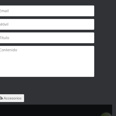
olo admite
ar/.zip/.jpg/.png/.gif/.doc/.xls/.pdf,
áximo 20M
Accesorios
 leido y acepto los Términos y Condiciones de este servicio,