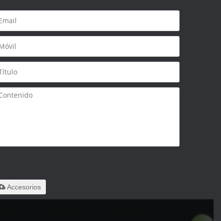
olo admite
ar/.zip/.jpg/.png/.gif/.doc/.xls/.pdf,
áximo 20M
Accesorios
 leido y acepto los Términos y Condiciones de este servicio,