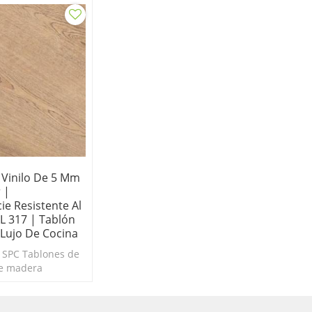
 Vinilo De 5 Mm
 |
ie Resistente Al
L 317 | Tablón
 Lujo De Cocina
o SPC Tablones de
de madera
desgaste
para apartamento