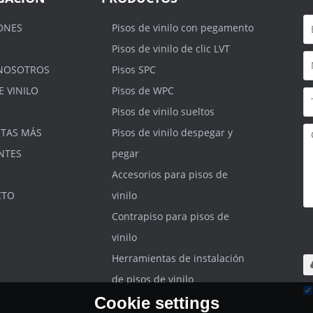
ONES
Pisos de vinilo con pegamento
Pisos de vinilo de clic LVT
NOSOTROS
Pisos SPC
E VINILO
Pisos de WPC
Pisos de vinilo sueltos
TAS MÁS
Pisos de vinilo despegar y
NTES
pegar
Accesorios para pisos de
CTO
vinilo
Contrapiso para pisos de
S
.r
vinilo
m
Herramientas de instalación
de pisos de vinilo
Cookie settings
He