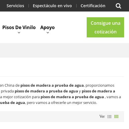
Servicios
Espectáculo en vivo
Certificación
Consigue una
Pisos De Vinilo
Apoyo
cotización
Blog
Contacto
 en China de
pisos de madera a prueba de agua
, proporcionamos
a privada
pisos de madera a prueba de agua
y
pisos de madera a
a mejor cotización para
pisos de madera a prueba de agua
, vamos a
rueba de agua
, pero vamos a ofrecerle un mejor servicio.
Ver