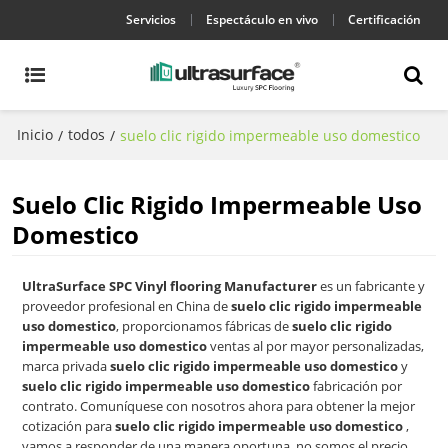
Servicios
Espectáculo en vivo
Certificación
Inicio
todos
/
/
suelo clic rigido impermeable uso domestico
Suelo Clic Rigido Impermeable Uso
Domestico
UltraSurface SPC Vinyl flooring Manufacturer
es un fabricante y
proveedor profesional en China de
suelo clic rigido impermeable
uso domestico
, proporcionamos fábricas de
suelo clic rigido
impermeable uso domestico
ventas al por mayor personalizadas,
marca privada
suelo clic rigido impermeable uso domestico
y
suelo clic rigido impermeable uso domestico
fabricación por
contrato. Comuníquese con nosotros ahora para obtener la mejor
cotización para
suelo clic rigido impermeable uso domestico
,
vamos a responder de una manera oportuna, no somos el precio