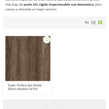
más bajo de
suelo clic rigido impermeable uso domestico
, pero
vamos a ofrecerle un mejor servicio.
Ver
Suelo Vinílico Spc Roble
Efecto Madera Al Por
Mayor | Suelo Spc De 5
Mm Y 6,5 Mm | Hotel De
Pisos De Tablones Spc De
Materiales De Construcción
1