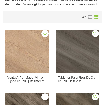
de lujo de núcleo rígido
, pero vamos a ofrecerle un mejor servicio.
Ver
Venta Al Por Mayor Vinilo
Tablones Para Pisos De Clic
Rígido De PVC | Resistente
De PVC De 8 Mm
A Las Manchas Con
|Ultrasuperficie Resistente
Pegamento UCL317-
A Las Manchas
1|Vinilo De Lujo A Prueba
UCL6679|Vinilo SPC De
De Agua
Núcleo Rígido