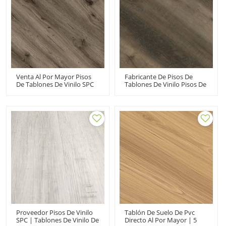
Venta Al Por Mayor Pisos
Fabricante De Pisos De
De Tablones De Vinilo SPC
Tablones De Vinilo Pisos De
Fabricante De Pisos De PVC
Vinilo De Núcleo Rígido Al
De Clic Núcleo Compuesto
Por Mayor | Snap Together
Rígido Vinilo De Clic |
Premium Resistente A La
Avanzado Ultra Moda UCL
Decoloración Resistente A
8014
Las Manchas UCL 8009
Proveedor Pisos De Vinilo
Tablón De Suelo De Pvc
SPC | Tablones De Vinilo De
Directo Al Por Mayor | 5