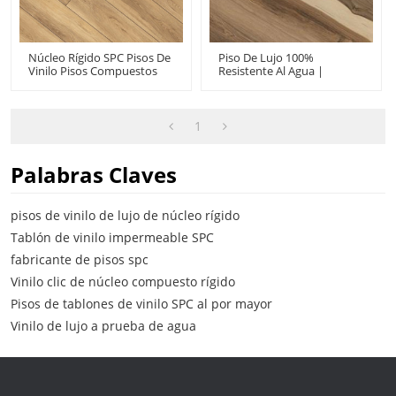
Núcleo Rígido SPC Pisos De
Piso De Lujo 100%
Vinilo Pisos Compuestos
Resistente Al Agua |
De Plástico De Piedra |
Aspecto De Madera
Moda Diseño Innovador
Personalizado UCL22624 |
Costo Asequible 6''x48''
Proveedores Mayoristas De
4.0mm/0.3mm 1.5mm IXPE
Pisos De Clic
1
HDF 9113
Palabras Claves
pisos de vinilo de lujo de núcleo rígido
Tablón de vinilo impermeable SPC
fabricante de pisos spc
Vinilo clic de núcleo compuesto rígido
Pisos de tablones de vinilo SPC al por mayor
Vinilo de lujo a prueba de agua