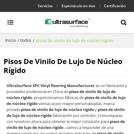
Servicios
Espectáculo en vivo
Certificación
Inicio
todos
/
/
pisos de vinilo de lujo de núcleo rígido
Pisos De Vinilo De Lujo De Núcleo
Rígido
UltraSurface SPC Vinyl flooring Manufacturer
es un fabricante y
proveedor profesional en China de
pisos de vinilo de lujo de
núcleo rígido
, proporcionamos fábricas de
pisos de vinilo de lujo
de núcleo rígido
ventas al por mayor personalizadas, marca
privada
pisos de vinilo de lujo de núcleo rígido
y
pisos de vinilo
de lujo de núcleo rígido
fabricación por contrato. Comuníquese
con nosotros ahora para obtener la mejor cotización para
pisos de
vinilo de lujo de núcleo rígido
, vamos a responder de una
manera oportuna, no somos el precio más bajo de
pisos de vinilo