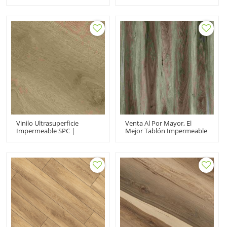
Lujo Antideslizantes Clic |
Mm 6,5 Mm Antiarañazos
Pisos De Vinilo Comerciales
UCL6698 | SPC A Prueba De
UCL601
Agua Para Uso Doméstico
Vinilo Ultrasuperficie
Venta Al Por Mayor, El
Impermeable SPC |
Mejor Tablón Impermeable
7"x48"9"x48" UCL21006|
Para Pisos Spc | Pisos De
Fabricante De Núcleo
Vinilo De Alta Calidad De 5
Rígido De Lujo
Mm | Núcleo Rígido Para
Uso Comercial