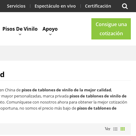
Servicios
Espectáculo en vivo
Certificación
Consigue una
Pisos De Vinilo
Apoyo
cotización
Blog
Contacto
ad
 en China de
pisos de tablones de vinilo de la mejor calidad
,
r mayor personalizadas, marca privada
pisos de tablones de vinilo de
ato. Comuníquese con nosotros ahora para obtener la mejor cotización
oportuna, no somos el precio más bajo de
pisos de tablones de
Ver