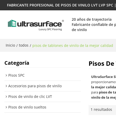
FABRICANTE PROFESIONAL DE PISOS DE VINILO LVT LVP SPC
20 años de trayectoria
Fabricante confiable de 
de vinilo
Inicio
todos
/
/
pisos de tablones de vinilo de la mejor calidad
Pisos De
Categoría
Pisos SPC
UltraSurface S
proporcionamos
Accesorios para pisos de vinilo
la mejor calid
para
pisos de t
Pisos de vinilo de clic LVT
vinilo de la me
Pisos de vinilo sueltos
1 resultados