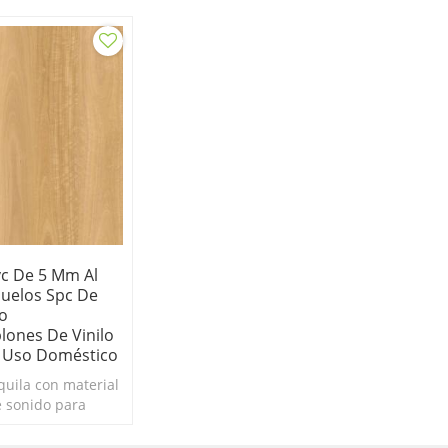
vc De 5 Mm Al
uelos Spc De
o
lones De Vinilo
 Uso Doméstico
quila con material
 sonido para
exión del sonido.