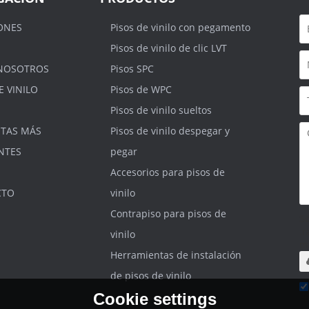
ONES
Pisos de vinilo con pegamento
Pisos de vinilo de clic LVT
NOSOTROS
Pisos SPC
E VINILO
Pisos de WPC
Pisos de vinilo sueltos
TAS MÁS
Pisos de vinilo despegar y
NTES
pegar
Accesorios para pisos de
CTO
vinilo
Contrapiso para pisos de
S
.r
vinilo
m
Herramientas de instalación
de pisos de vinilo
Cookie settings
He