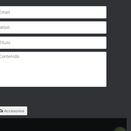
olo admite
ar/.zip/.jpg/.png/.gif/.doc/.xls/.pdf,
áximo 20M
Accesorios
 leido y acepto los Términos y Condiciones de este servicio,