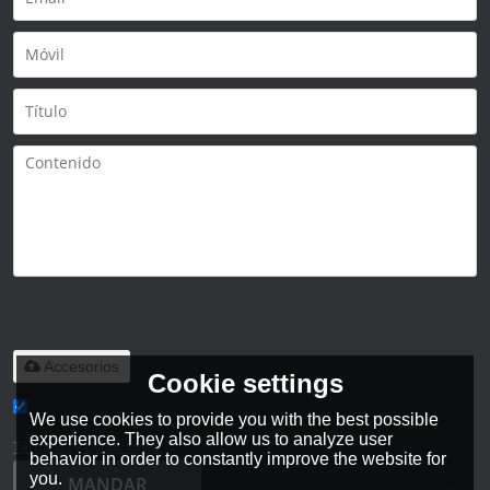
Solo admite
.rar/.zip/.jpg/.png/.gif/.doc/.xls/.pdf,
máximo 20M
Accesorios
Cookie settings
We use cookies to provide you with the best possible
He leido y acepto los Términos y Condiciones de este servicio,
experience. They also allow us to analyze user
Términos y Condiciones
behavior in order to constantly improve the website for
you.
MANDAR