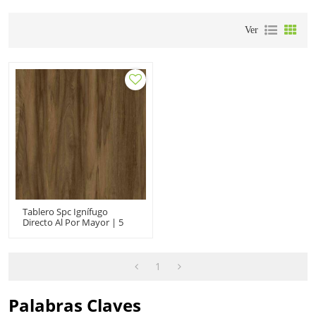
Ver
Tablero Spc Ignífugo
Directo Al Por Mayor | 5
Mm 6,5 Mm Núcleo Rígido
Antiarañazos Haga Clic |
SPC A Prueba De Agua Para
Uso Doméstico
1
Palabras Claves