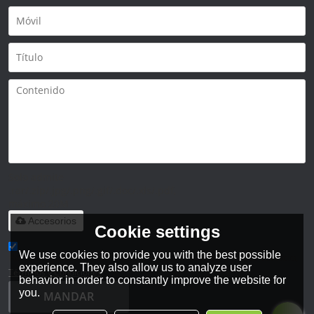
Solo admite
.rar/.zip/.jpg/.png/.gif/.doc/.xls/.pdf,
máximo 20M
Accesorios
Cookie settings
We use cookies to provide you with the best possible
He leido y acepto los Términos y Condiciones de este servicio,
experience. They also allow us to analyze user
Términos y Condiciones
behavior in order to constantly improve the website for
you.
MANDAR