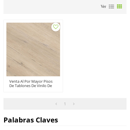
Ver
Venta Al Por Mayor Pisos
De Tablones De Vinilo De
Lujo De Color Claro
Fabricante De Pisos De PVC
Con Acabado De Madera |
Residencial Comercial
1
6''x36'' 4,2 Mm/0,3 Mm
HDF 9121
Palabras Claves