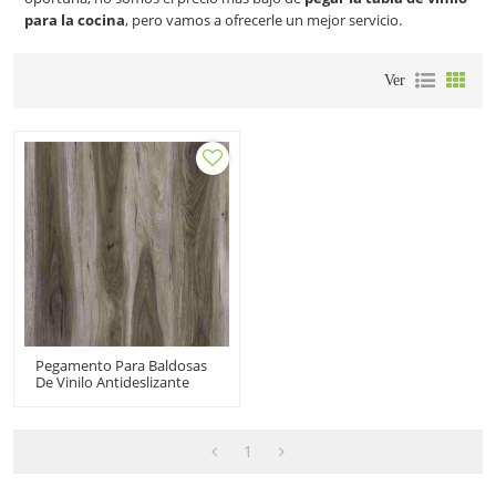
para la cocina
, pero vamos a ofrecerle un mejor servicio.
Ver
Pegamento Para Baldosas
De Vinilo Antideslizante
Directo Al Por Mayor |
Pisos Con Efecto De
Madera De 2 Mm Y 3 Mm |
Pisos De Tablones De Vinilo
1
De Lujo Para Cocina