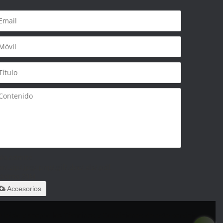
olo admite
ar/.zip/.jpg/.png/.gif/.doc/.xls/.pdf,
áximo 20M
Accesorios
 leido y acepto los Términos y Condiciones de este servicio,