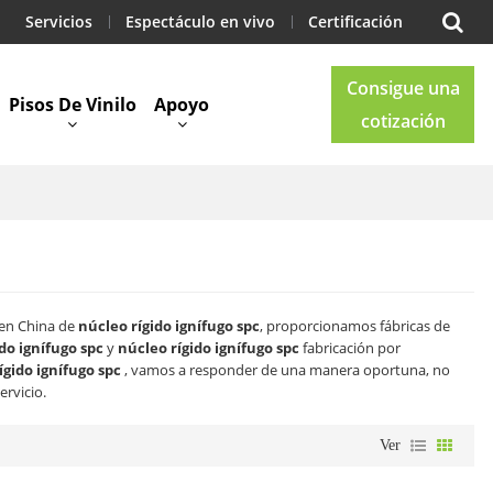
Servicios
Espectáculo en vivo
Certificación
Consigue una
Pisos De Vinilo
Apoyo
cotización
Blog
Contacto
 en China de
núcleo rígido ignífugo spc
, proporcionamos fábricas de
do ignífugo spc
y
núcleo rígido ignífugo spc
fabricación por
ígido ignífugo spc
, vamos a responder de una manera oportuna, no
ervicio.
Ver