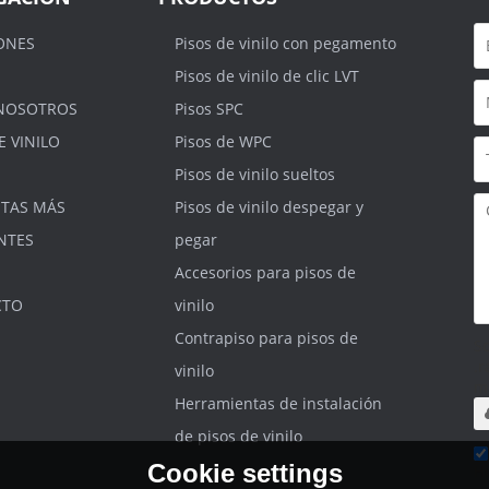
ONES
Pisos de vinilo con pegamento
Pisos de vinilo de clic LVT
NOSOTROS
Pisos SPC
E VINILO
Pisos de WPC
Pisos de vinilo sueltos
TAS MÁS
Pisos de vinilo despegar y
NTES
pegar
Accesorios para pisos de
CTO
vinilo
Contrapiso para pisos de
S
.r
vinilo
m
Herramientas de instalación
de pisos de vinilo
Cookie settings
He