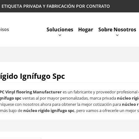
 | ETIQUETA PRIVADA Y FABRICACIÓN POR CONTRATO
Soluciones
Hogar
Sobre Nosotros
pisos
Preguntas Más Frecuentes
ígido Ignífugo Spc
PC Vinyl flooring Manufacturer
es un fabricante y proveedor profesional
gnífugo spc
ventas al por mayor personalizadas, marca privada
núcleo rígi
íquese con nosotros ahora para obtener la mejor cotización para
núcleo r
 más bajo de
núcleo rígido ignífugo spc
, pero vamos a ofrecerle un mejor s