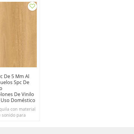
vc De 5 Mm Al
uelos Spc De
o
lones De Vinilo
 Uso Doméstico
quila con material
 sonido para
exión del sonido.