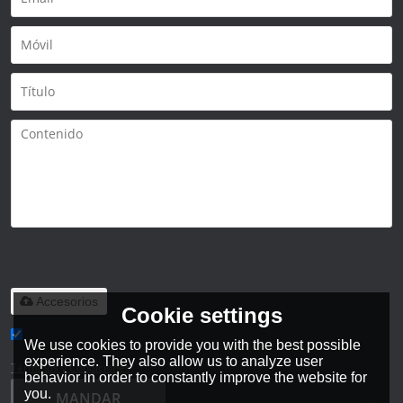
Solo admite
.rar/.zip/.jpg/.png/.gif/.doc/.xls/.pdf,
máximo 20M
Accesorios
Cookie settings
We use cookies to provide you with the best possible
He leido y acepto los Términos y Condiciones de este servicio,
experience. They also allow us to analyze user
Términos y Condiciones
behavior in order to constantly improve the website for
you.
MANDAR