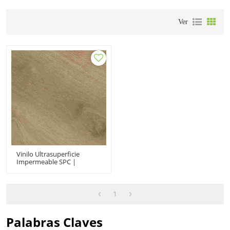
Ver
Vinilo Ultrasuperficie
Impermeable SPC |
7"x48"9"x48" UCL21006|
Fabricante De Núcleo
Rígido De Lujo
1
Palabras Claves