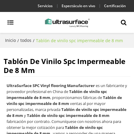
Servicios
Espectáculo en vivo
Certificación
Inicio
todos
/
/
Tablón de vinilo spc impermeable de 8 mm
Tablón De Vinilo Spc Impermeable
De 8 Mm
UltraSurface SPC Vinyl flooring Manufacturer
es un fabricante y
proveedor profesional en China de
Tablón de vinilo spc
impermeable de 8 mm
, proporcionamos fábricas de
Tablón de
vinilo spc impermeable de 8 mm
ventas al por mayor
personalizadas, marca privada
Tablón de vinilo spc impermeable
de 8 mm
y
Tablón de vinilo spc impermeable de 8 mm
fabricación por contrato. Comuníquese con nosotros ahora para
obtener la mejor cotización para
Tablón de vinilo spc
impermeable de 8 mm
, vamos a responder de una manera