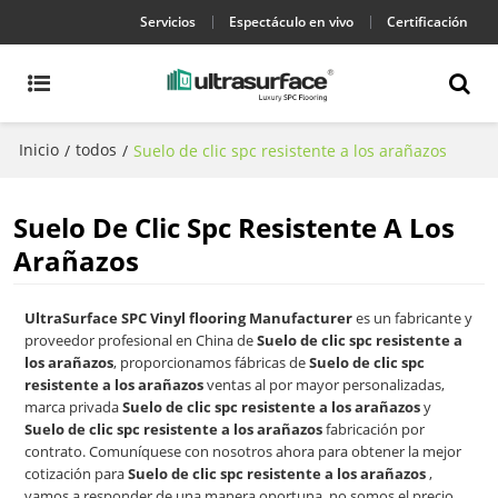
Servicios
Espectáculo en vivo
Certificación
Inicio
todos
/
/
Suelo de clic spc resistente a los arañazos
Suelo De Clic Spc Resistente A Los
Arañazos
UltraSurface SPC Vinyl flooring Manufacturer
es un fabricante y
proveedor profesional en China de
Suelo de clic spc resistente a
los arañazos
, proporcionamos fábricas de
Suelo de clic spc
resistente a los arañazos
ventas al por mayor personalizadas,
marca privada
Suelo de clic spc resistente a los arañazos
y
Suelo de clic spc resistente a los arañazos
fabricación por
contrato. Comuníquese con nosotros ahora para obtener la mejor
cotización para
Suelo de clic spc resistente a los arañazos
,
vamos a responder de una manera oportuna, no somos el precio