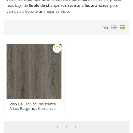
más bajo de
Suelo de clic spc resistente a los arañazos
, pero
vamos a ofrecerle un mejor servicio.
Ver
Piso De Clic Spc Resistente
A Los Rasguños Comercial
| Clic De Vinilo Spc De
Roble Gris De 20 Mil | Vinilo
Rígido Spc 7"x48"
1