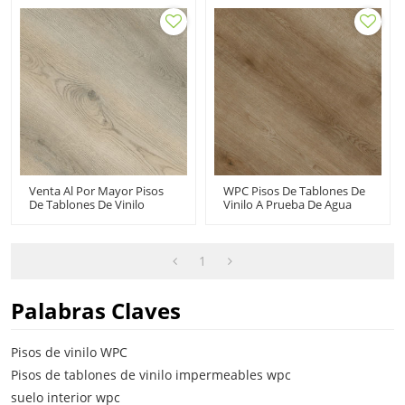
Resistente Al Agua
Apartamento Oficina Hotel
Resistente A Los Arañazos
Dormitorio Cocina
UCL 8046
Residencial Comercial UCL
8050
Venta Al Por Mayor Pisos
WPC Pisos De Tablones De
De Tablones De Vinilo
Vinilo A Prueba De Agua
Impermeables De WPC |
Fabricante De Pisos De PVC
Pisos De Baldosas De Vinilo
Compuesto De Plástico Y
De Lujo | Fabricante De
Madera | Confort
Pisos Al Por Mayor Diseño
Duradero Antideslizante
1
Innovador Confort HIF
UCL 8042
9145
Palabras Claves
Pisos de vinilo WPC
Pisos de tablones de vinilo impermeables wpc
suelo interior wpc