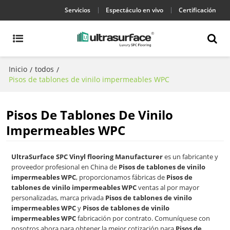
Servicios
Espectáculo en vivo
Certificación
Inicio
todos
/
/
Pisos de tablones de vinilo impermeables WPC
Pisos De Tablones De Vinilo
Impermeables WPC
UltraSurface SPC Vinyl flooring Manufacturer
es un fabricante y
proveedor profesional en China de
Pisos de tablones de vinilo
impermeables WPC
, proporcionamos fábricas de
Pisos de
tablones de vinilo impermeables WPC
ventas al por mayor
personalizadas, marca privada
Pisos de tablones de vinilo
impermeables WPC
y
Pisos de tablones de vinilo
impermeables WPC
fabricación por contrato. Comuníquese con
nosotros ahora para obtener la mejor cotización para
Pisos de