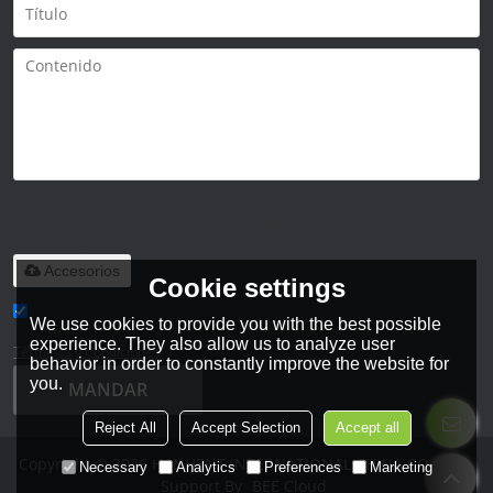
Solo admite
.rar/.zip/.jpg/.png/.gif/.doc/.xls/.pdf,
máximo 20M
Accesorios
Cookie settings
We use cookies to provide you with the best possible
He leido y acepto los Términos y Condiciones de este servicio,
experience. They also allow us to analyze user
Términos y Condiciones
behavior in order to constantly improve the website for
you.
MANDAR
Reject All
Accept Selection
Accept all
Copyright © 2026
HANHENT INTERNATIONAL CHINA CO., LTD.
Necessary
Analytics
Preferences
Marketing
Support By
BEE Cloud