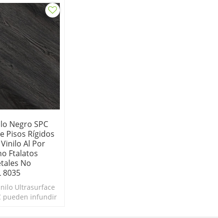
ilo Negro SPC
e Pisos Rígidos
Vinilo Al Por
o Ftalatos
tales No
 8035
inilo Ultrasurface
C pueden infundir
er interior que
ambio de imagen.