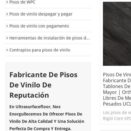
Pisos de WPC
Pisos de vinilo despegar y pegar
Pisos de vinilo con pegamento
Herramientas de instalación de pisos de vinilo
Contrapiso para pisos de vinilo
Fabricante De Pisos
Pisos De Vin
Fabricante D
De Vinilo De
Tablones De 
Mayor | Orth
Reputación
Libres De Me
Pesados UCL
En Ultrasurfacefloor, Nos
Los pisos de v
Enorgullecemos De Ofrecer Pisos De
Rigid Core SP
Vinilo De Alta Calidad Y Una Solución
vida a cualqui
Perfecta De Compra Y Entrega.
necesite un c