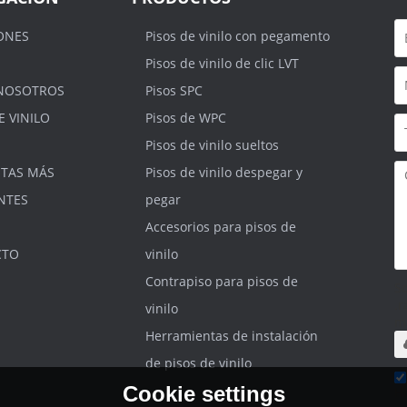
ONES
Pisos de vinilo con pegamento
Pisos de vinilo de clic LVT
NOSOTROS
Pisos SPC
E VINILO
Pisos de WPC
Pisos de vinilo sueltos
TAS MÁS
Pisos de vinilo despegar y
NTES
pegar
Accesorios para pisos de
CTO
vinilo
Contrapiso para pisos de
S
.r
vinilo
m
Herramientas de instalación
de pisos de vinilo
Cookie settings
He