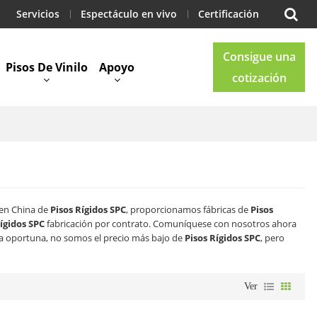
Servicios
Espectáculo en vivo
Certificación
Consigue una
Pisos De Vinilo
Apoyo
cotización
Blog
Contacto
 en China de
Pisos Rígidos SPC
, proporcionamos fábricas de
Pisos
ígidos SPC
fabricación por contrato. Comuníquese con nosotros ahora
 oportuna, no somos el precio más bajo de
Pisos Rígidos SPC
, pero
Ver