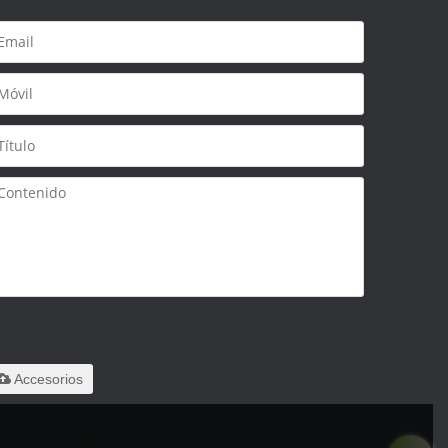
olo admite
ar/.zip/.jpg/.png/.gif/.doc/.xls/.pdf,
áximo 20M
Accesorios
 leido y acepto los Términos y Condiciones de este servicio,