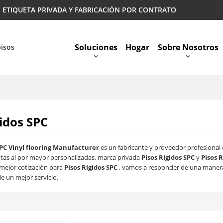
 | ETIQUETA PRIVADA Y FABRICACIÓN POR CONTRATO
Soluciones
Hogar
Sobre Nosotros
pisos
Preguntas Más Frecuentes
gidos SPC
PC Vinyl flooring Manufacturer
es un fabricante y proveedor profesional
tas al por mayor personalizadas, marca privada
Pisos Rígidos SPC
y
Pisos R
 mejor cotización para
Pisos Rígidos SPC
, vamos a responder de una manera
e un mejor servicio.