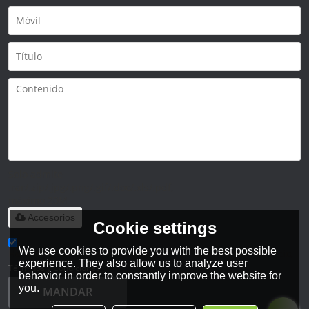
Solo admite
.rar/.zip/.jpg/.png/.gif/.doc/.xls/.pdf,
máximo 20M
Accesorios
Cookie settings
We use cookies to provide you with the best possible
He leido y acepto los Términos y Condiciones de este servicio,
experience. They also allow us to analyze user
Términos y Condiciones
behavior in order to constantly improve the website for
you.
MANDAR