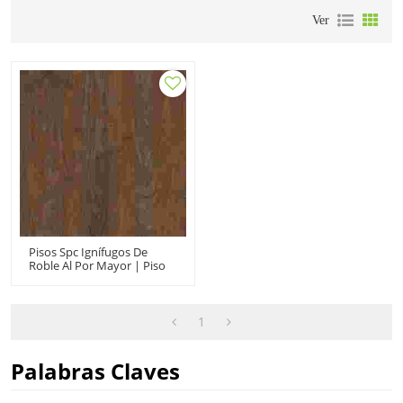
Ver
Pisos Spc Ignífugos De
Roble Al Por Mayor | Piso
Clic Spc Beige De 8 Mm |
Piso De Vinilo Spc De Lujo
Para Uso En El Baño
1
Palabras Claves