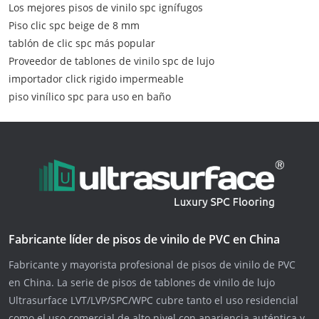
Los mejores pisos de vinilo spc ignífugos
Piso clic spc beige de 8 mm
tablón de clic spc más popular
Proveedor de tablones de vinilo spc de lujo
importador click rigido impermeable
piso vinílico spc para uso en baño
Fabricante líder de pisos de vinilo de PVC en China
Fabricante y mayorista profesional de pisos de vinilo de PVC
en China. La serie de pisos de tablones de vinilo de lujo
Ultrasurface LVT/LVP/SPC/WPC cubre tanto el uso residencial
como el uso comercial de alto nivel con apariencia auténtica y