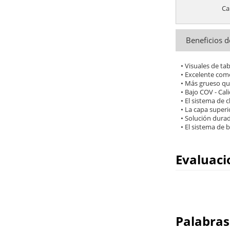
Ca
Beneficios d
• Visuales de t
• Excelente com
• Más grueso que
• Bajo COV - Cal
• El sistema de 
• La capa super
• Solución durad
• El sistema de
Evaluaci
Palabras