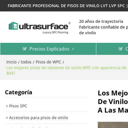
FABRICANTE PROFESIONAL DE PISOS DE VINILO LVT LVP SPC
20 años de trayectoria
Fabricante confiable de 
de vinilo
Precios Explicados
C
Inicio
todos
Pisos de WPC
/
/
/
Los mejores pisos de tablones de vinilo WPC con apariencia de 
8041
Los Mejo
Categoría
De Vinil
Pisos SPC
A Las Ma
Accesorios para pisos de vinilo