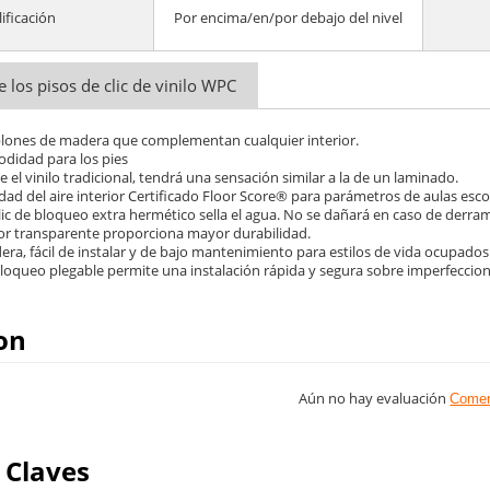
lificación
Por encima/en/por debajo del nivel
e los pisos de clic de vinilo WPC
ablones de madera que complementan cualquier interior.
odidad para los pies
 el vinilo tradicional, tendrá una sensación similar a la de un laminado.
idad del aire interior Certificado Floor Score® para parámetros de aulas escol
clic de bloqueo extra hermético sella el agua. No se dañará en caso de der
ior transparente proporciona mayor durabilidad.
era, fácil de instalar y de bajo mantenimiento para estilos de vida ocupados 
 bloqueo plegable permite una instalación rápida y segura sobre imperfeccio
on
Aún no hay evaluación
Comen
 Claves