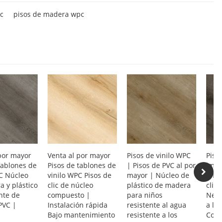
pc
pisos de madera wpc
por mayor
Venta al por mayor
Pisos de vinilo WPC
Pisos
tablones de
Pisos de tablones de
| Pisos de PVC al por
impe
C Núcleo
vinilo WPC Pisos de
mayor | Núcleo de
WPC 
 y plástico
clic de núcleo
plástico de madera
clic 
nte de
compuesto |
para niños
Negr
PVC |
Instalación rápida
resistente al agua
a la
Bajo mantenimiento
resistente a los
Com