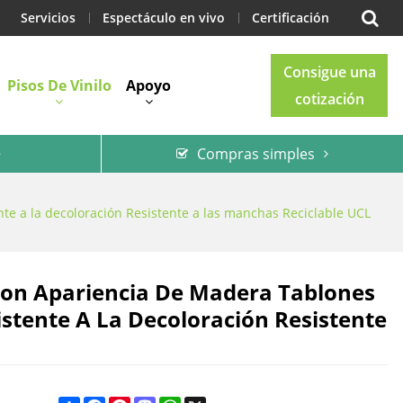
Servicios
Espectáculo en vivo
Certificación
Consigue una
Pisos De Vinilo
Apoyo
cotización
Compras simples
Blog
Contacto
nte a la decoloración Resistente a las manchas Reciclable UCL
 Con Apariencia De Madera Tablones
istente A La Decoloración Resistente