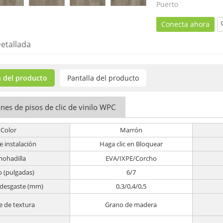
Puerto
Conecta ahora
etallada
 del producto
Pantalla del producto
ones de pisos de clic de vinilo WPC
Color
Marrón
e instalación
Haga clic en Bloquear
mohadilla
EVA/IXPE/Corcho
 (pulgadas)
6/7
 desgaste (mm)
0,3/0,4/0,5
e de textura
Grano de madera