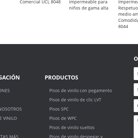
Comercial UCL 8048
impermeable para
Imperme
niños de gama alta
Respetuo
medio am
Comodid
8044
O
GACIÓN
PRODUCTOS
ONES
Pisos de vinilo con pegamento
Pisos de vinilo de clic LVT
NOSOTROS
Pisos SPC
E VINILO
Pisos de WPC
Pisos de vinilo sueltos
TAS MÁS
Pisos de vinilo despegar y