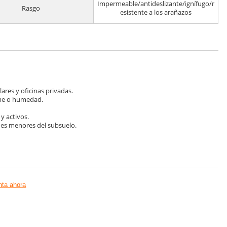
Impermeable/antideslizante/ignífugo/r
Rasgo
esistente a los arañazos
ares y oficinas privadas.
rame o humedad.
y activos.
nes menores del subsuelo.
ta ahora