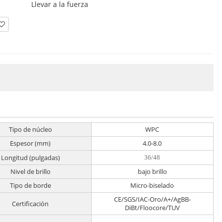
Llevar a la fuerza
Tipo de núcleo
WPC
Espesor (mm)
4.0-8.0
Longitud (pulgadas)
36/48
Nivel de brillo
bajo brillo
Tipo de borde
Micro-biselado
CE/SGS/IAC-Oro/A+/AgBB-
Certificación
DiBt/Floocore/TUV