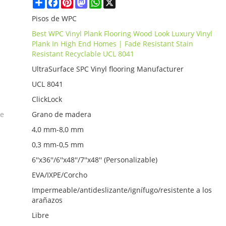
Share
Facebook
Pinterest
Mastodon
WhatsApp
X
Pisos de WPC
Best WPC Vinyl Plank Flooring Wood Look Luxury Vinyl
Plank In High End Homes | Fade Resistant Stain
Resistant Recyclable UCL 8041
UltraSurface SPC Vinyl flooring Manufacturer
UCL 8041
ClickLock
ie
Grano de madera
4,0 mm-8,0 mm
0,3 mm-0,5 mm
6''x36''/6''x48''/7''x48'' (Personalizable)
EVA/IXPE/Corcho
Impermeable/antideslizante/ignífugo/resistente a los
arañazos
Libre