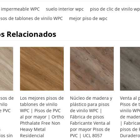
lo impermeable WPC
suelo interior wpc
piso de clic de vinilo w
isos de tablones de vinilo WPC
mejor piso de wpc
s Relacionados
isos de
Los mejores pisos de
Núcleo de madera y
Venta al 
nilo
tablones de vinilo
plástico para pisos
Pisos de 
e PVC
WPC | Pisos de PVC
de vinilo WPC |
vinilo WP
|
al por mayor | Ortho
Fábrica de pisos
de madera
Phthalate Free Non
Fabricante Venta al
| Fabrica
n
Heavy Metal
por mayor Pisos de
pisos de 
os sin
Residencial
PVC | UCL 8057
Duradero