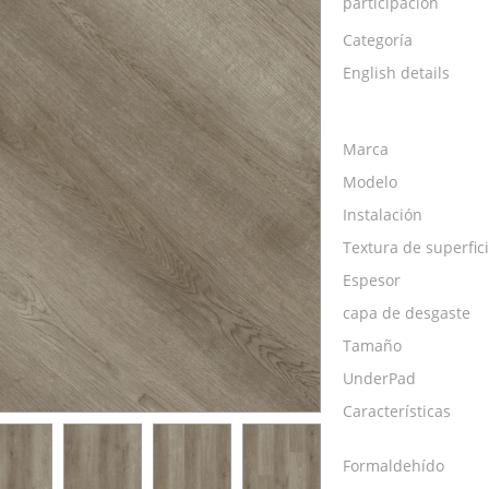
participación
Categoría
English details
Marca
Modelo
Instalación
Textura de superfic
Espesor
capa de desgaste
Tamaño
UnderPad
Características
Formaldehído