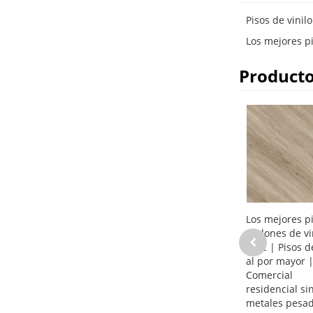
Pisos de vini
Los mejores p
Producto
Los mejores p
tablones de vi
WPC | Pisos d
al por mayor 
Comercial
residencial si
metales pesad