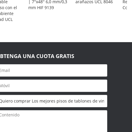
able
| 7''x48'' 6,0 mm/0,3
arañazos UCL 8046
Resi
so con el
mm HIF 9139
Come
biente
ad UCL
BTENGA UNA CUOTA GRATIS