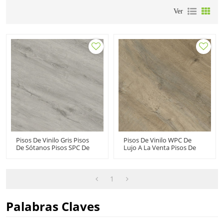
Ver
Pisos De Vinilo Gris Pisos
Pisos De Vinilo WPC De
De Sótanos Pisos SPC De
Lujo A La Venta Pisos De
PVC Vintage | Uso
Vinilo Vintage Casas De Alta
Comercial De Núcleo Rígido
Gama Compuestas De
| Durable Instalación
Madera Y Plástico |
Rápida Los Más Vendidos
Baldosas De Suelo De Vinilo
1
RTS 20803
Cálido Que Absorben El
Sonido HIF 9144
Palabras Claves