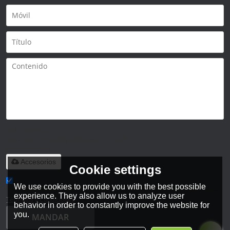
Solo admite
.rar/.zip/.jpg/.png/.gif/.doc/.xls/.pdf,
máximo 20M
Accesorios
Cookie settings
We use cookies to provide you with the best possible
He leido y acepto los Términos y Condiciones de este servicio,
experience. They also allow us to analyze user
Términos y Condiciones
behavior in order to constantly improve the website for
you.
MANDAR