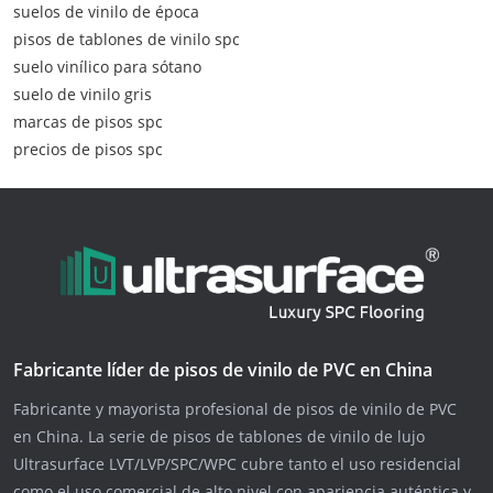
suelos de vinilo de época
pisos de tablones de vinilo spc
suelo vinílico para sótano
suelo de vinilo gris
marcas de pisos spc
precios de pisos spc
Fabricante líder de pisos de vinilo de PVC en China
Fabricante y mayorista profesional de pisos de vinilo de PVC
en China. La serie de pisos de tablones de vinilo de lujo
Ultrasurface LVT/LVP/SPC/WPC cubre tanto el uso residencial
como el uso comercial de alto nivel con apariencia auténtica y