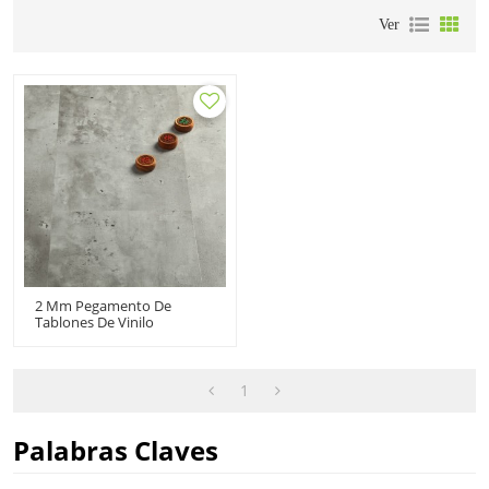
Ver
2 Mm Pegamento De
Tablones De Vinilo
Baldosas De Vinilo Dryback
Low VOC | 12''x24'' 2,0
Mm/0,2 Mm Ideal Para
Cocina HTS 8008
1
Palabras Claves