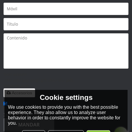
Solo admite
.rar/.zip/.jpg/.png/.gif/.doc/.xls/.pdf,
máximo 20M
Accesorios
Cookie settings
We use cookies to provide you with the best possible
He leido y acepto los Términos y Condiciones de este servicio,
experience. They also allow us to analyze user
Términos y Condiciones
behavior in order to constantly improve the website for
you.
MANDAR