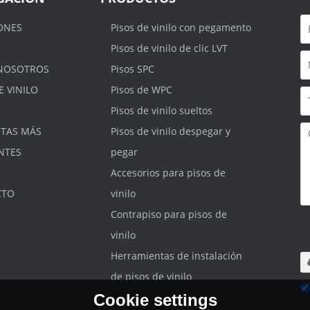
ONES
Pisos de vinilo con pegamento
Pisos de vinilo de clic LVT
NOSOTROS
Pisos SPC
E VINILO
Pisos de WPC
Pisos de vinilo sueltos
TAS MÁS
Pisos de vinilo despegar y
NTES
pegar
Accesorios para pisos de
CTO
vinilo
Contrapiso para pisos de
S
.r
vinilo
m
Herramientas de instalación
de pisos de vinilo
Cookie settings
He