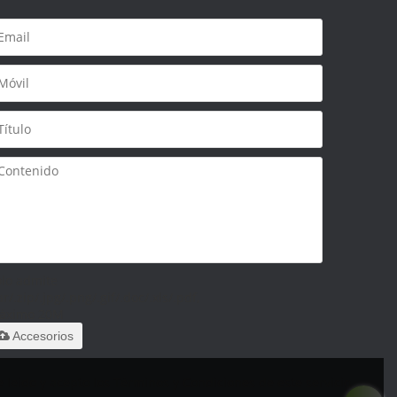
olo admite
ar/.zip/.jpg/.png/.gif/.doc/.xls/.pdf,
áximo 20M
Accesorios
 leido y acepto los Términos y Condiciones de este servicio,