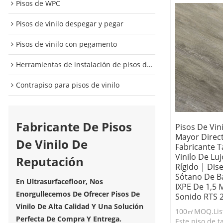
Pisos de WPC
Pisos de vinilo despegar y pegar
Pisos de vinilo con pegamento
Herramientas de instalación de pisos de vinilo
Contrapiso para pisos de vinilo
Fabricante De Pisos
Pisos De Vin
Mayor Direc
De Vinilo De
Fabricante 
Vinilo De Lu
Reputación
Rígido | Dis
Sótano De B
En Ultrasurfacefloor, Nos
IXPE De 1,5 
Enorgullecemos De Ofrecer Pisos De
Sonido RTS 
Vinilo De Alta Calidad Y Una Solución
100㎡MOQ.List
Perfecta De Compra Y Entrega.
Este piso de t