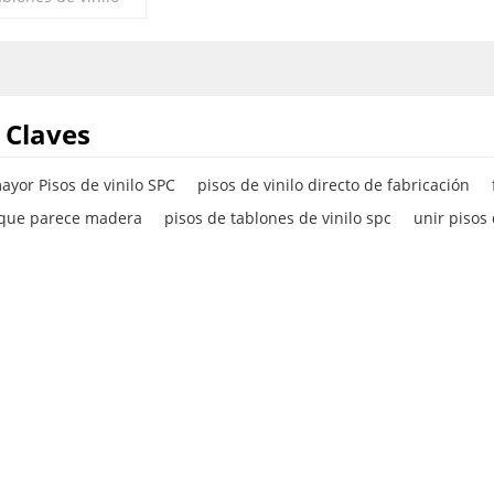
yor es una opción
ente duradera e
 Claves
ayor Pisos de vinilo SPC
pisos de vinilo directo de fabricación
o que parece madera
pisos de tablones de vinilo spc
unir pisos 