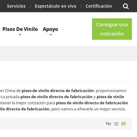
Servicios
Espectáculo en vivo
Certificación
Consigue una
Pisos De Vinilo
Apoyo
cotización
Blog
Contacto
 en China de
pisos de vinilo directo de fabricación
, proporcionamos
rca privada
pisos de vinilo directo de fabricación
y
pisos de vinilo
tener la mejor cotización para
pisos de vinilo directo de fabricación
nilo directo de fabricación
, pero vamos a ofrecerle un mejor servicio.
Ver