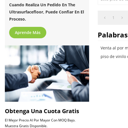
spc al por ma
Cuando Realiza Un Pedido En The
de piso altam
Ultrasurfacefloor, Puede Confiar En El
impermeable.
1
Proceso.
Aprende Más
Palabras
Venta al por m
piso de vinil
Obtenga Una Cuota Gratis
El Mejor Precio Al Por Mayor Con MOQ Bajo.
Muestra Gratis Disponible.