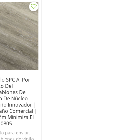
ilo SPC Al Por
to Del
Tablones De
jo De Núcleo
eño Innovador |
año Comercial |
Mm Minimiza El
20805
o para enviar.
ablones de vinilo