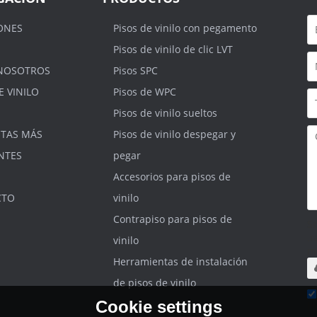
ONES
Pisos de vinilo con pegamento
Pisos de vinilo de clic LVT
NOSOTROS
Pisos SPC
E VINILO
Pisos de WPC
Pisos de vinilo sueltos
TAS MÁS
Pisos de vinilo despegar y
NTES
pegar
Accesorios para pisos de
CTO
vinilo
Contrapiso para pisos de
S
.r
vinilo
m
Herramientas de instalación
de pisos de vinilo
Cookie settings
He