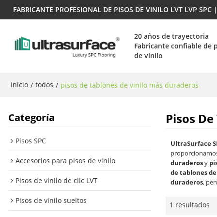
FABRICANTE PROFESIONAL DE PISOS DE VINILO LVT LVP SPC
20 años de trayectoria
Fabricante confiable de 
de vinilo
Inicio
todos
/
/
pisos de tablones de vinilo más duraderos
Pisos De
Categoría
Pisos SPC
UltraSurface S
proporcionamos
Accesorios para pisos de vinilo
duraderos
y
pi
de tablones de
Pisos de vinilo de clic LVT
duraderos
, per
Pisos de vinilo sueltos
1 resultados