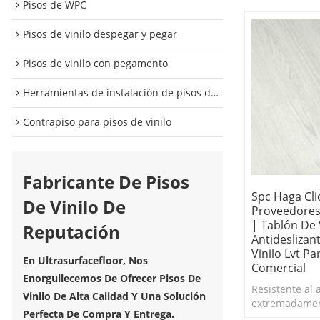
Pisos de WPC
Pisos de vinilo despegar y pegar
Pisos de vinilo con pegamento
Herramientas de instalación de pisos de vinilo
Contrapiso para pisos de vinilo
Fabricante De Pisos
Spc Haga Cli
De Vinilo De
Proveedores
| Tablón De 
Reputación
Antideslizan
Vinilo Lvt P
En Ultrasurfacefloor, Nos
Comercial
Enorgullecemos De Ofrecer Pisos De
Resistente al 
Vinilo De Alta Calidad Y Una Solución
extremadamen
Perfecta De Compra Y Entrega.
Resiste astilla