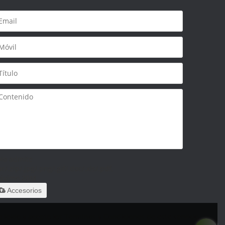
olo admite
ar/.zip/.jpg/.png/.gif/.doc/.xls/.pdf,
áximo 20M
Accesorios
 leido y acepto los Términos y Condiciones de este servicio,