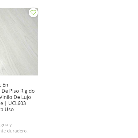
c En
 De Piso Rígido
Vinilo De Lujo
te | UCL603
ara Uso
agua y
te duradero.
s y abolladuras.