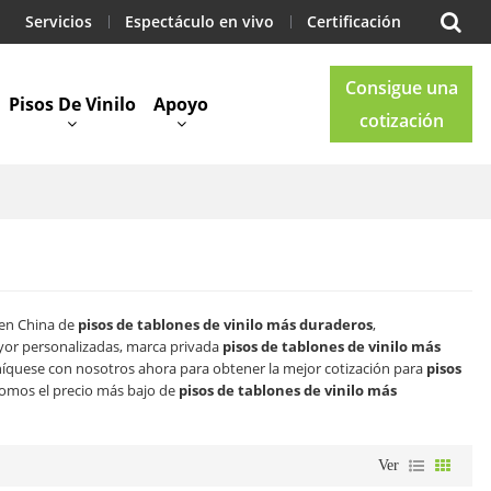
Servicios
Espectáculo en vivo
Certificación
Consigue una
Pisos De Vinilo
Apoyo
cotización
Blog
Contacto
 en China de
pisos de tablones de vinilo más duraderos
,
yor personalizadas, marca privada
pisos de tablones de vinilo más
íquese con nosotros ahora para obtener la mejor cotización para
pisos
omos el precio más bajo de
pisos de tablones de vinilo más
Ver