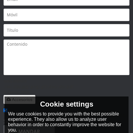
Solo admite
.rar/.zip/.jpg/.png/.gif/.doc/.xls/.pdf,
máximo 20M
Accesorios
Cookie settings
We use cookies to provide you with the best possible
He leido y acepto los Términos y Condiciones de este servicio,
experience. They also allow us to analyze user
Términos y Condiciones
behavior in order to constantly improve the website for
you.
MANDAR