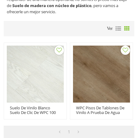
de
Suelo de madera con núcleo de plástico
, pero vamos a
ofrecerle un mejor servicio.
Ver
Suelo De Vinilo Blanco
WPC Pisos De Tablones De
Suelo De Clic De WPC 100
Vinilo A Prueba De Agua
Suelo De PVC Compuesto
Fabricante De Pisos De PVC
De Plástico De Madera
Compuesto De Plástico Y
Impermeable Para
Madera | Confort
Interiores | Salón Casa HIF
Duradero Antideslizante
1
1722
UCL 8042