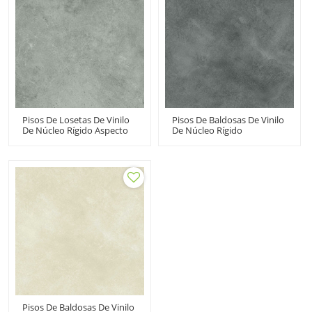
Pisos De Losetas De Vinilo
Pisos De Baldosas De Vinilo
De Núcleo Rígido Aspecto
De Núcleo Rígido
De Piedra Diminuta Bajo
Entrelazados SPC
Mantenimiento |
Floorscore Cemento Ash
Fabricante De Pisos
Look Antideslizante Precio
Comerciales Super Stability
Al Por Mayor UCT 6001
UCT 6014
Pisos De Baldosas De Vinilo