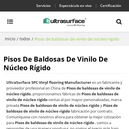
Servicios
Espectáculo en vivo
Certificación
Inicio
todos
/
/
Pisos de baldosas de vinilo de núcleo rígido
Pisos De Baldosas De Vinilo De
Núcleo Rígido
UltraSurface SPC Vinyl flooring Manufacturer
es un fabricante y
proveedor profesional en China de
Pisos de baldosas de vinilo de
núcleo rígido
, proporcionamos fábricas de
Pisos de baldosas de
vinilo de núcleo rígido
ventas al por mayor personalizadas, marca
privada
Pisos de baldosas de vinilo de núcleo rígido
y
Pisos de
baldosas de vinilo de núcleo rígido
fabricación por contrato.
Comuníquese con nosotros ahora para obtener la mejor cotización
para
Pisos de baldosas de vinilo de núcleo rígido
, vamos a
responder de una manera oportuna, no somos el precio más bajo