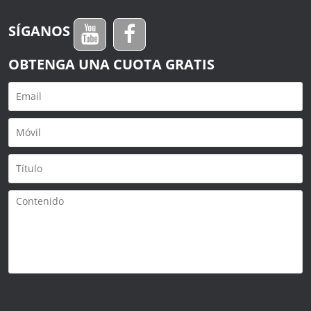
SÍGANOS
OBTENGA UNA CUOTA GRATIS
Solo admite
.rar/.zip/.jpg/.png/.gif/.doc/.xls/.pdf,