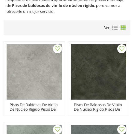
de
Pisos de baldosas de vinilo de núcleo rígido
, pero vamos a
ofrecerle un mejor servicio.
Ver
Pisos De Baldosas De Vinilo
Pisos De Baldosas De Vinilo
De Núcleo Rígido Pisos De
De Núcleo Rígido Pisos De
Vinilo Comerciales Al Por
Clic SPC Pisos De Vinilo
Mayor | Tiny Stone Look
Negro Súper Estabilidad
Bajo Mantenimiento 100
Cemento Ash Look Durable
Impermeable UCT 6017
UCT 6003