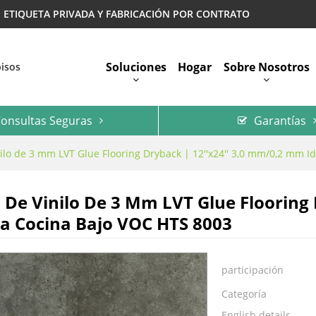
 | ETIQUETA PRIVADA Y FABRICACIÓN POR CONTRATO
Soluciones
Hogar
Sobre Nosotros
pisos
onsultas Seguras
Garantías
Preguntas Más Frecuentes
ilo de 3 mm LVT Glue Flooring Dryback | 12''x24'' 3,0 mm/0,2 mm I
 De Vinilo De 3 Mm LVT Glue Flooring
ra Cocina Bajo VOC HTS 8003
participación
Categoría
English details