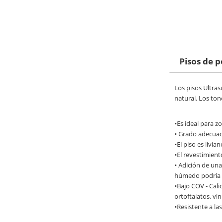
Pisos de 
Los pisos Ultras
natural. Los tono
•Es ideal para z
• Grado adecuado
•El piso es livia
•El revestimient
• Adición de una 
húmedo podría t
•Bajo COV - Cali
ortoftalatos, vi
•Resistente a l