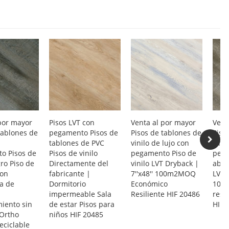
por mayor
Pisos LVT con
Venta al por mayor
Vent
tablones de
pegamento Pisos de
Pisos de tablones de
Piso
tablones de PVC
vinilo de lujo con
vinil
o Pisos de
Pisos de vinilo
pegamento Piso de
pega
gro Piso de
Directamente del
vinilo LVT Dryback |
abajo
con
fabricante |
7''x48'' 100m2MOQ
LVT D
a de
Dormitorio
Económico
100
impermeable Sala
Resiliente HIF 20486
resi
iento sin
de estar Pisos para
HIF 
 Ortho
niños HIF 20485
eciclable