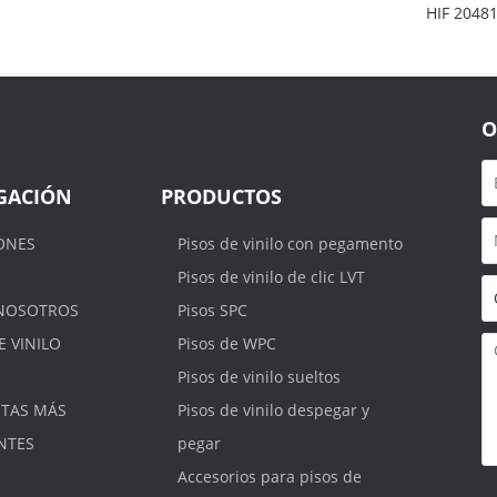
HIF 2048
O
GACIÓN
PRODUCTOS
ONES
Pisos de vinilo con pegamento
Pisos de vinilo de clic LVT
NOSOTROS
Pisos SPC
E VINILO
Pisos de WPC
Pisos de vinilo sueltos
TAS MÁS
Pisos de vinilo despegar y
NTES
pegar
Accesorios para pisos de
S