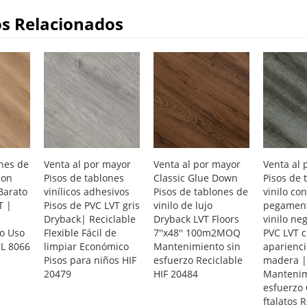
s Relacionados
ones de
Venta al por mayor
Venta al por mayor
Venta al 
con
Pisos de tablones
Classic Glue Down
Pisos de 
Barato
vinílicos adhesivos
Pisos de tablones de
vinilo con
T |
Pisos de PVC LVT gris
vinilo de lujo
pegament
Dryback| Reciclable
Dryback LVT Floors
vinilo ne
o Uso
Flexible Fácil de
7''x48'' 100m2MOQ
PVC LVT 
CL 8066
limpiar Económico
Mantenimiento sin
aparienci
Pisos para niños HIF
esfuerzo Reciclable
madera |
20479
HIF 20484
Mantenim
esfuerzo
ftalatos R