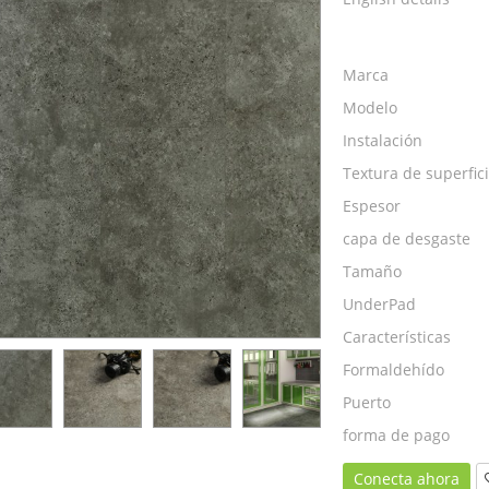
Marca
Modelo
Instalación
Textura de superfic
Espesor
capa de desgaste
Tamaño
UnderPad
Características
Formaldehído
Puerto
forma de pago
Conecta ahora