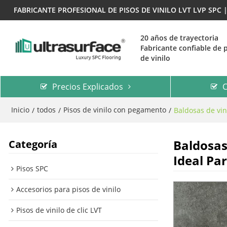
FABRICANTE PROFESIONAL DE PISOS DE VINILO LVT LVP SPC
20 años de trayectoria
Fabricante confiable de 
de vinilo
Precios Explicados
C
Inicio
todos
Pisos de vinilo con pegamento
/
/
/
Baldosas de vin
Baldosas
Categoría
Ideal Pa
Pisos SPC
Accesorios para pisos de vinilo
Pisos de vinilo de clic LVT