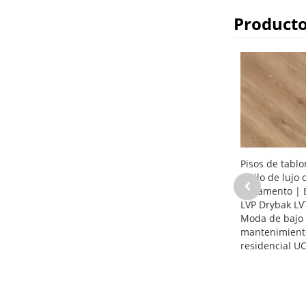
Producto
Pisos de tabl
vinilo de lujo 
pegamento | 
LVP Drybak LV
Moda de bajo
mantenimient
residencial U