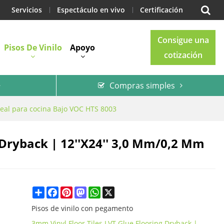
Servicios
Espectáculo en vivo
Certificación
Consigue una
Pisos De Vinilo
Apoyo
cotización
Compras simples
Blog
Contacto
deal para cocina Bajo VOC HTS 8003
 Dryback | 12''x24'' 3,0 Mm/0,2 Mm
Share
Facebook
Pinterest
Mastodon
WhatsApp
X
Pisos de vinilo con pegamento
3mm Vinyl Floor Tiles LVT Glue Flooring Dryback |