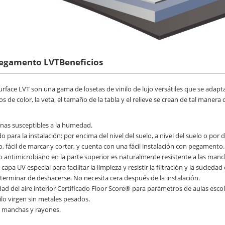
pegamento LVT
Beneficios
urface LVT son una gama de losetas de vinilo de lujo versátiles que se adap
s de color, la veta, el tamaño de la tabla y el relieve se crean de tal manera 
onas susceptibles a la humedad.
 para la instalación: por encima del nivel del suelo, a nivel del suelo o por d
no, fácil de marcar y cortar, y cuenta con una fácil instalación con pegamento.
o antimicrobiano en la parte superior es naturalmente resistente a las man
capa UV especial para facilitar la limpieza y resistir la filtración y la sucie
erminar de deshacerse. No necesita cera después de la instalación.
dad del aire interior Certificado Floor Score® para parámetros de aulas esc
nilo virgen sin metales pesados.
as manchas y rayones.