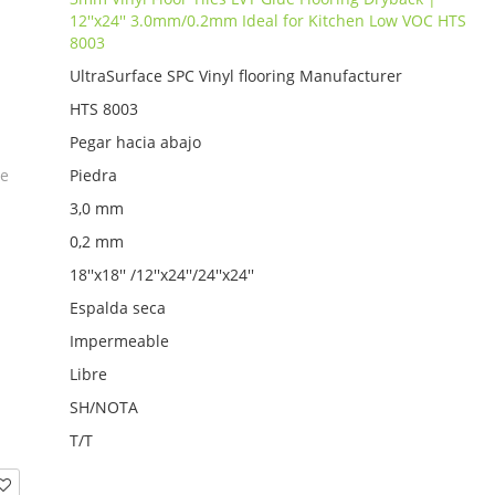
12''x24'' 3.0mm/0.2mm Ideal for Kitchen Low VOC HTS
8003
UltraSurface SPC Vinyl flooring Manufacturer
HTS 8003
Pegar hacia abajo
ie
Piedra
3,0 mm
0,2 mm
18''x18'' /12''x24''/24''x24''
Espalda seca
Impermeable
Libre
SH/NOTA
T/T