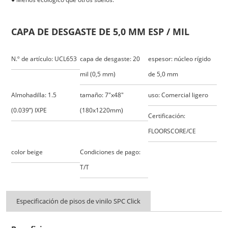
CAPA DE DESGASTE DE 5,0 MM ESP / MIL
N.º de artículo: UCL653
capa de desgaste: 20
espesor: núcleo rígido
mil (0,5 mm)
de 5,0 mm
Almohadilla: 1.5
tamaño: 7"x48"
uso: Comercial ligero
(0.039”) IXPE
(180x1220mm)
Certificación:
FLOORSCORE/CE
color beige
Condiciones de pago:
T/T
Especificación de pisos de vinilo SPC Click