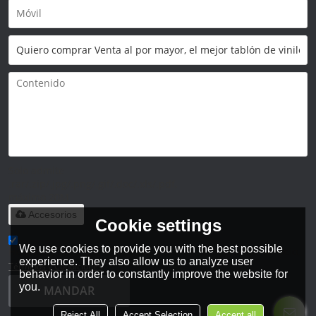
Solo admite
.rar/.zip/.jpg/.png/.gif/.doc/.xls/.pdf,
máximo 20M
Accesorios
Cookie settings
We use cookies to provide you with the best possible
He leido y acepto los Términos y Condiciones de este servicio,
experience. They also allow us to analyze user
Términos y Condiciones
behavior in order to constantly improve the website for
you.
MANDAR
Reject All
Accept Selection
Accept all