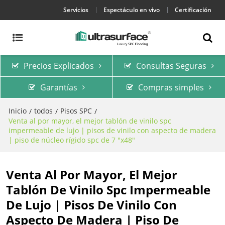
Servicios
Espectáculo en vivo
Certificación
Precios Explicados
Consultas Seguras
Garantías
Compras simples
Inicio
todos
Pisos SPC
/
/
/
Venta al por mayor, el mejor tablón de vinilo spc
impermeable de lujo | pisos de vinilo con aspecto de madera
| piso de núcleo rígido spc de 7 "x48"
Venta Al Por Mayor, El Mejor
Tablón De Vinilo Spc Impermeable
De Lujo | Pisos De Vinilo Con
Aspecto De Madera | Piso De