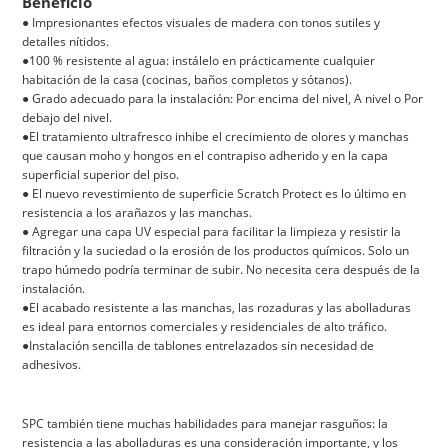
Beneficio
● Impresionantes efectos visuales de madera con tonos sutiles y
detalles nítidos.
●100 % resistente al agua: instálelo en prácticamente cualquier
habitación de la casa (cocinas, baños completos y sótanos).
● Grado adecuado para la instalación: Por encima del nivel, A nivel o Por
debajo del nivel.
●El tratamiento ultrafresco inhibe el crecimiento de olores y manchas
que causan moho y hongos en el contrapiso adherido y en la capa
superficial superior del piso.
● El nuevo revestimiento de superficie Scratch Protect es lo último en
resistencia a los arañazos y las manchas.
● Agregar una capa UV especial para facilitar la limpieza y resistir la
filtración y la suciedad o la erosión de los productos químicos. Solo un
trapo húmedo podría terminar de subir. No necesita cera después de la
instalación.
●El acabado resistente a las manchas, las rozaduras y las abolladuras
es ideal para entornos comerciales y residenciales de alto tráfico.
●Instalación sencilla de tablones entrelazados sin necesidad de
adhesivos.
SPC también tiene muchas habilidades para manejar rasguños: la
resistencia a las abolladuras es una consideración importante, y los