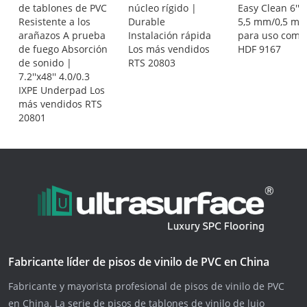
de tablones de PVC
núcleo rígido |
Easy Clean 6''x4
Resistente a los
Durable
5,5 mm/0,5 m
arañazos A prueba
Instalación rápida
para uso comer
de fuego Absorción
Los más vendidos
HDF 9167
de sonido |
RTS 20803
7.2''x48'' 4.0/0.3
IXPE Underpad Los
más vendidos RTS
20801
Fabricante líder de pisos de vinilo de PVC en China
Fabricante y mayorista profesional de pisos de vinilo de PVC
en China. La serie de pisos de tablones de vinilo de lujo