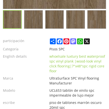
Share
Facebook
Pinterest
Mastodon
WhatsApp
X
participación
Categoría
Pisos SPC
English details
whoelsale luxtury best waterproof
spc vinyl plank |wood-look vinyl
click flooring|7"x48"spc rigid core
floor
Marca
UltraSurface SPC Vinyl flooring
Manufacturer
Modelo
UCL653 tablón de vinilo spc
impermeable de lujo mejor
escribe
piso de tablones marrón oscuro
20mil spc